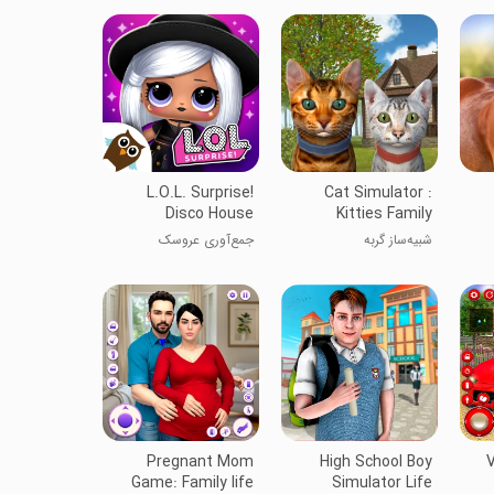
L.O.L. Surprise!
Cat Simulator :
Disco House
Kitties Family
شبیه‌ساز گربه
جمع‌آوری عروسک
Pregnant Mom
High School Boy
V
Game: Family life
Simulator Life