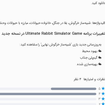
انلود کنید.
کلیدواژه‌ها: شبیه‌ساز خرگوش، بقا در جنگل، خانواده حیوانات، مبارزه با حیوانات وح
غییرات برنامه Ultimate Rabbit Simulator Game در نسخه جدید
به‌روزرسانی جدید بازی 'شبیه‌ساز خرگوش نهایی' را مشاهده کنید:
🐇 بهبود محیط
🐇 گیم‌پلی جذاب
🐇 بهینه‌سازی شده.
ظرات و امتیازها
۴ نظر
۵
۴
۳
۲