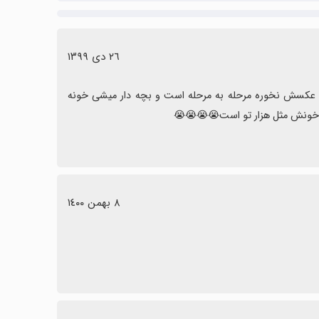
٢٦ دی ١٣٩٩
عالی ولی بخاطر اینکه مثل عکسش نبود 1 ستاره کم کردم راستی کسی گول عکسش نخوره مرحله به مرحله است و بچه دار میشی خونه 
خونش مثل هزار تو است😭😭😭😭
٨ بهمن ١٤٠٠