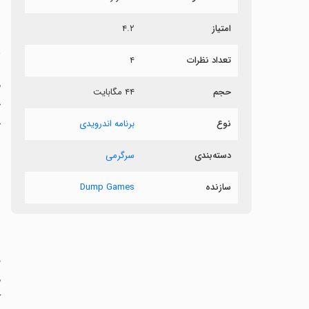
ش
امتیاز
۴.۲
ب
تعداد نظرات
۴
حجم
۴۴ مگابایت
خ
خ
نوع
برنامه اندرویدی
دسته‌بندی
سرگرمی
‏
سازنده
Dump Games
ب
م