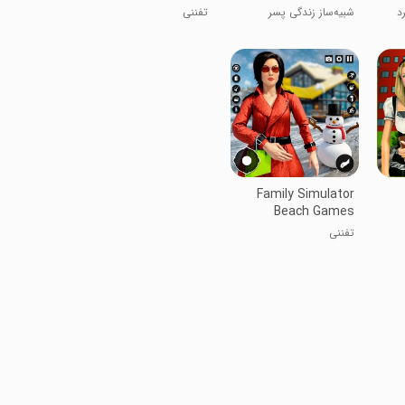
د
شبیه‌ساز زندگی پسر
تفننی
دبیرستانی
Family Simulator
Beach Games
تفننی