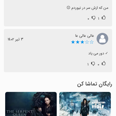
من که ازش سر در نیوردم 😐
۰
۱
عالی عالی عا
٣ تیر ١٤٠٢
☆☆★★★
‏✓ دور می یاد
۱
۰
رایگان تماشا کن