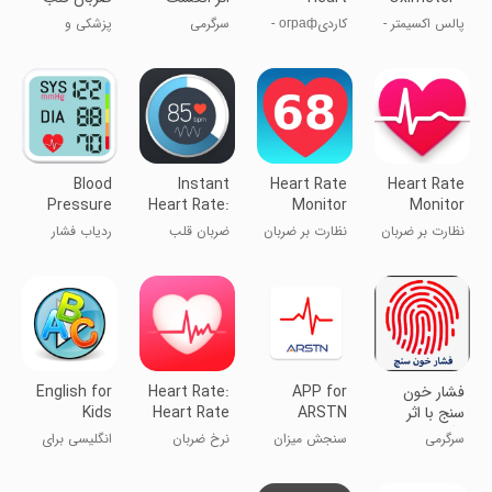
Rate Meter
Beat &
پالس اکسیمتر -
کاردیограф -
سرگرمی
پزشکی و
Oxygen
ضربان و
اندازه‌گیری
سلامت
اکسیژن
ضربان قلب
Blood
Instant
Heart Rate
Heart Rate
Pressure
Heart Rate:
Monitor
Monitor
BPM
HR Monitor
نظارت بر ضربان
نظارت بر ضربان
ضربان قلب
ردیاب فشار
Tracker
قلب
قلب
فوری
خون BPM
فشار خون
APP for
Heart Rate:
English for
سنج با اثر
ARSTN
Heart Rate
Kids
انگشت
Pulse
Monitor
سرگرمی
سنجش میزان
نرخ ضربان
انگلیسی برای
Oximeter
اکسیژن
قلب: مانیتور
کودکان
ضربان قلب