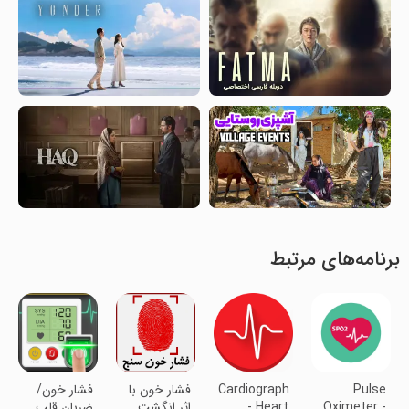
برنامه‌های مرتبط
Pulse
Cardiograph
فشار خون با
فشار خون/
Oximeter -
- Heart
اثر انگشت
ضربان قلب