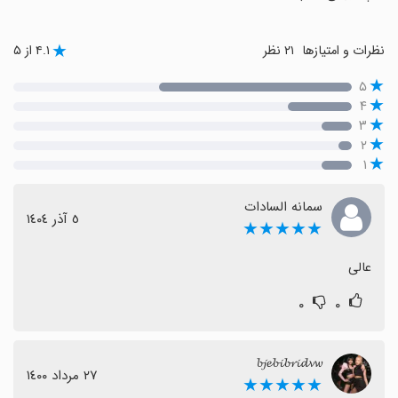
نظرات و امتیازها
۲۱ نظر
۴.۱ از ۵
۵
۴
۳
۲
۱
سمانه السادات
٥ آذر ١٤٠٤
★★★★★
عالی
۰
۰
𝓫𝓳𝓮𝓫𝓲𝓫𝓻𝓲𝓭𝓿𝔀
٢٧ مرداد ١٤٠٠
★★★★★