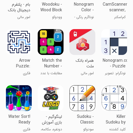
CamScanner-
Nonogram
Woodoku -
بام - پلتفرم
scanner,
Color -
Wood Block
دیجیتال بانک
PDF maker
Logic
Puzzle
ملی ایران
کم‌اسکنر
نوناگرم رنگی -
وودوکو
امور مالی
Puzzle
معمای منطقی
Nonogram.com
همراه بانک
Match the
Arrow
- Puzzle
ملت
Number -
Puzzle:
Tap Puzzle
2048 Game
Games
نونگرام: تصویر
امور مالی
مطابقت با عدد
فکری
Games
متقاطع
- بازی ۲۰۴۸
Killer
Sudoku -
‏لینگوگیم -
Water Sort!
Sudoku by
Classic
بازی آموزش
Ready
Sudoku.com
Sudoku
زبان انگلیسی
When You
کلید کشنده
سودوکو
دونفره، مکالمه،
فکری