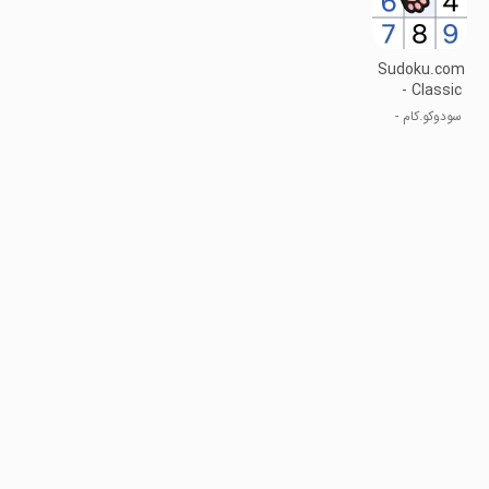
Sudoku.com
- Classic
Sudoku
سودوکو.کام -
سودوکو کلاسیک