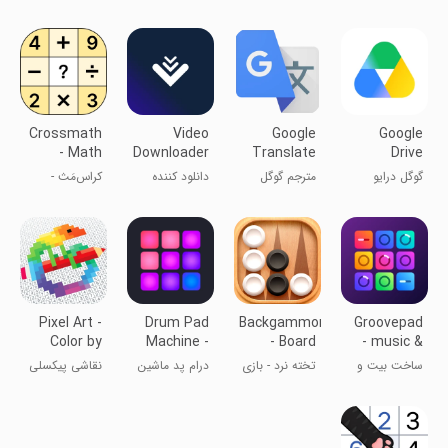
Are
Puzzle
سدکو توسط
لغت، گرامر
Sudoku.com
Crossmath
Video
Google
Google
- Math
Downloader
Translate
Drive
Puzzle
& Story
گوگل درایو
مترجم گوگل
دانلود کننده
کراس‌مَث -
Games
Saver
ویدیو -
بازی‌های پازل
ذخیره‌ساز
ریاضی
استوری
Pixel Art -
Drum Pad
Backgammon
Groovepad
Color by
Machine -
- Board
- music &
Number
beat maker
Game
beat maker
ساخت بیت و
تخته نرد - بازی
درام پد ماشین
نقاشی پیکسلی
ملودی
تخته‌ای
- ساخت بیت