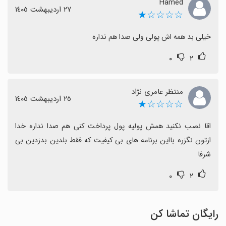
Hamed
٢٧ اردیبهشت ١٤٠٥
☆☆☆☆★
خیلی بد همه اش پولی ولی صدا هم نداره
۰
۲
منتظر عامری نژاد
٢٥ اردیبهشت ١٤٠٥
☆☆☆☆★
اقا نصب نکنید همش پولیه پول پرداخت کنی هم صدا نداره خدا 
ازتون نگزره بااین برنامه های بی کیفیت که فقط بلدین بدزدین بی 
شرفا
۰
۲
رایگان تماشا کن