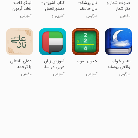
‏صلوات شمار و
فال پیشگو-
کتاب آشپزی -
‏‏‏‏لینگو کلاب:
ذکر شمار
فال حافظ،
دستورالعمل
لغات آزمون
طالع بینی
غذا ها
آیلتس
مذهبی
سرگرمی
آشپزی و
آموزشی
رستوران
تعبیر خواب
جدول ضرب
آموزش زبان
دعای نادعلی
واقعی یوسف
عربی در سفر
با ترجمه
پیامبر
فارسی
سرگرمی
آموزشی
آموزشی
مذهبی