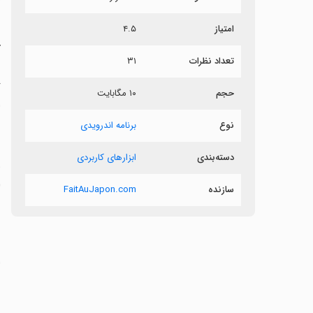
ش
امتیاز
۴.۵
آ
تعداد نظرات
۳۱
حجم
۱۰ مگابایت
اس
نوع
برنامه اندرویدی
دسته‌بندی
ابزارهای کاربردی
سازنده
FaitAuJapon.com
ب
‏اس