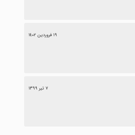
١٩ فروردین ١٤٠٢
٧ تیر ١٣٩٩