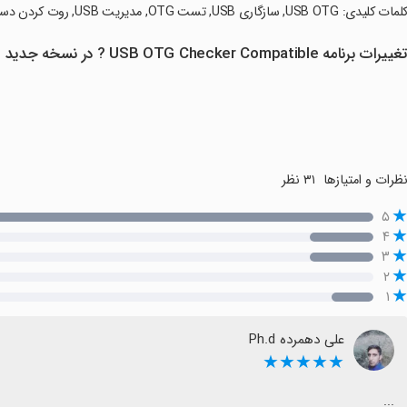
لمات کلیدی: USB OTG, سازگاری USB, تست OTG, مدیریت USB, روت کردن دستگاه, دستگاه‌های USB متصل, گوشی هوشمند.
غییرات برنامه USB OTG Checker Compatible ? در نسخه جدید
ظرات و امتیازها
۳۱ نظر
۵
۴
۳
۲
۱
علی دهمرده Ph.d
★★★★★
...