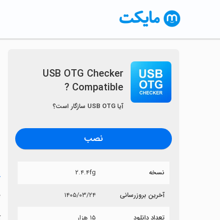
USB OTG Checker
Compatible ?
آیا USB OTG سازگار است؟
نصب
نسخه
۲.۴.۴fg
خ
?
آخرین بروزرسانی
۱۴۰۵/۰۳/۲۴
تعداد دانلود
۱۵ هزار