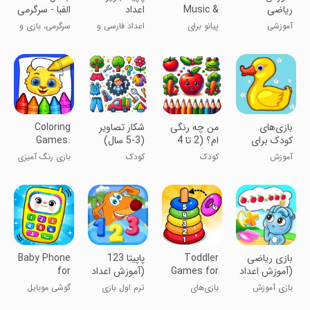
ریاضی
Music &
اعداد
الفبا - سرگرمی
کودکان | اعداد
Songs
آموزش کودک
آموزشی
پیانو برای
اعداد فارسی و
سرگرمی، بازی و
و شکل ها
کودکان
جمع زدن
آموزش
‏‏‏بازی‌های
من چه رنگی
شکار تصاویر
Coloring
کودک برای
ام؟ (2 تا 4
(3-5 سال)
Games:
کودکان ۱ تا ۶
سال)
Color &
آموزش
کودک
کودک
بازی رنگ آمیزی
سال
Paint
اشکال،اندازه و
و نقاشی
رنگها
کودکان
بازی ریاضی
Toddler
پاپیتا 123
Baby Phone
(آموزش اعداد
Games for
(آموزش اعداد
for
و شمارش)
3 Year
انگلیسی)
Toddlers
بازی آموزش
بازی‌های
ترم اول بازی
گوشی موبایل
نورولند
Olds+
Games
ریاضی کودک
کودکانه برای ۳
سوم
برای بچه‌ها