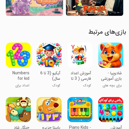
بازی‌های مرتبط
‏‏‏‏‏‏‏‏‏‏‏شادوپیا -
آموزش اعداد
آیکیو (3 تا 6
Numbers
بازی آموزشی
فارسی ( 3 تا
سال)
for kid
کودک
6 سال)
Learn to
برای بچه های
کودک
کودک
اعداد برای
count
خوب ایران
کودکان! شمارش
۱۲۳
آموزش
Piano Kids -
پاپیتا جزیره
جنگل شاد