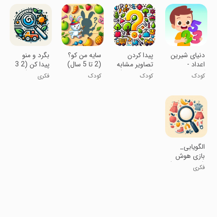
ساله‌ها به بالا
دنیای شیرین
پیدا کردن
سایه من کو؟
بگرد و منو
اعداد -
تصاویر مشابه
(2 تا 5 سال)
پیدا کن (2 3
آموزش کودک
(3 تا 5 سال)
4 5 سال)
کودک
کودک
کودک
فکری
الگویابی_
بازی هوش
(3 تا 7 سال )
فکری