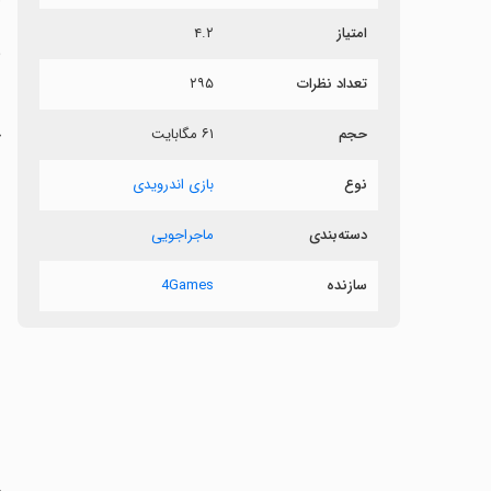
امتیاز
۴.۲
م
تعداد نظرات
۲۹۵
ش
حجم
۶۱ مگابایت
خ
س
نوع
بازی اندرویدی
دسته‌بندی
ماجراجویی
سازنده
4Games
‏