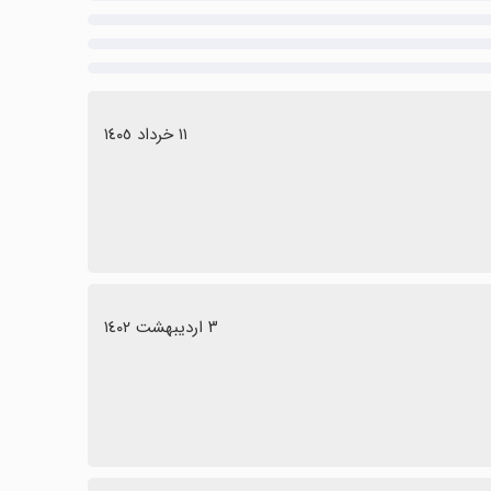
١١ خرداد ١٤٠٥
٣ اردیبهشت ١٤٠٢