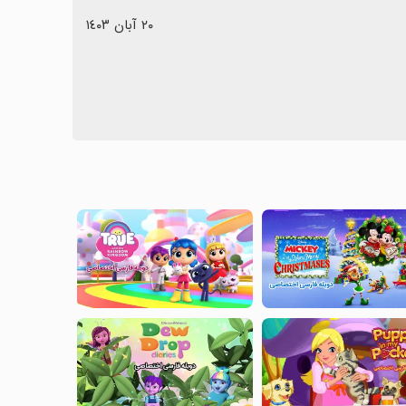
٢٠ آبان ١٤٠٣