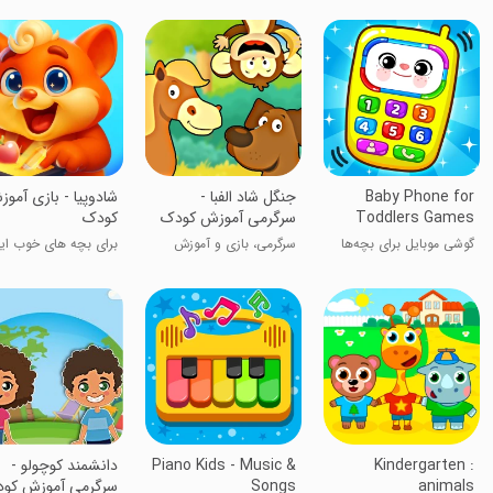
Baby Phone for
جنگل شاد الفبا -
‏‏‏‏‏‏‏‏‏‏‏شادوپیا - بازی آم
Toddlers Games
سرگرمی آموزش کودک
کودک
گوشی موبایل برای بچه‌ها
سرگرمی، بازی و آموزش
برای بچه های خوب ایر
Kindergarten :
Piano Kids - Music &
دانشمند کوچولو -
animals
Songs
سرگرمی آموزش کو