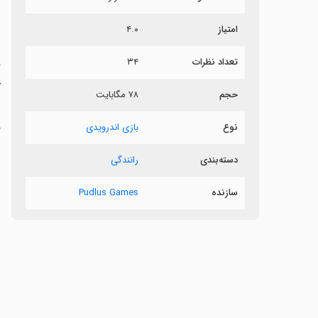
امتیاز
۴.۰
ر
تعداد نظرات
۳۴
ک
حجم
۷۸ مگابایت
ن
نوع
بازی اندرویدی
و ver
دسته‌بندی
رانندگی
سازنده
Pudlus Games