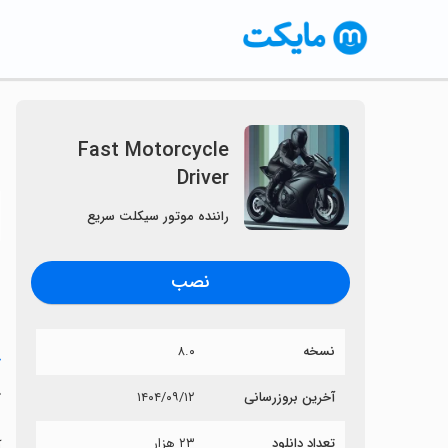
Fast Motorcycle
Driver
〈
راننده موتور سیکلت سریع
نصب
نسخه
۸.۰
خ
r
آخرین بروزرسانی
۱۴۰۴/۰۹/۱۲
تعداد دانلود
۲۳ هزار
آی