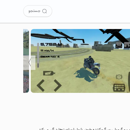
جستجو
〉