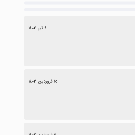
٤ تیر ١٤٠٣
١٥ فروردین ١٤٠٣
٥ فروردین ١٤٠٣