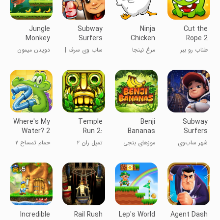
Jungle
Subway
Ninja
Cut the
Monkey
Surfers
Chicken
Rope 2
Run
طناب رو ببر
مرغ نینجا
ساب وی سرف |
دویدن میمون
subway surf
در جنگل
Where's My
Temple
Benji
Subway
Water? 2
Run 2:
Bananas
Surfers
Endless
City
شهر ساب‌وی
موزهای بنجی
تمپل ران ۲
حمام تمساح ۲
Escape
سرفرها
Incredible
Rail Rush
Lep's World
Agent Dash