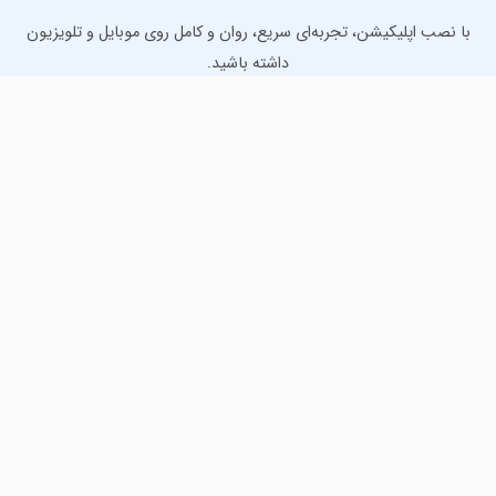
با نصب اپلیکیشن، تجربه‌ای سریع، روان و کامل روی موبایل و تلویزیون
داشته باشید.
دانلود نسخه موبایل
دانلود نسخه تلویزیون TV
لذت دانلود جدیدترین بازی‌ها و بهترین برنامه‌های اندروید از
مایکت!
دانلود جدیدترین بازی‌های اندروید برای اوقات فراغت و دریافت
بهترین برنامه‌های کاربردی برای انجام انواع فعالیت‌های روزانه. لینک
مستقیم، رایگان و سریع، تست شده و امن با نصب خودکار دیتا‍.