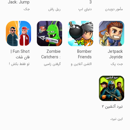
Jack: Jump
3
& Run
مأمور دویدن
دنیای لپ
ریل راش
جک
شگفت‌انگیز
Jetpack
Bomber
Zombie
‏‏‏Fun Shot |
Joyride
Friends
Catchers :
فان شات
Hunt & sell
جت پک
اکشن آنلاین و
گرفتن زامبی
تو فقط بکش !
نفره
‏نبرد آتشین ۲
این نبرد،
قهرمان می‌خواد!