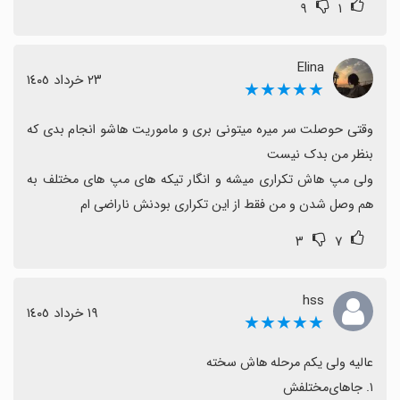
برخی مسیرها مانند لوله‌ها می‌تواند باعث باخت شود و گاهی
۹
۱
گیج‌کننده است.
بازخورد بخش آنلاین
Elina
٢٣ خرداد ١٤٠٥
★★★★★
برخی کاربران ترجیح می‌دهند بخش آنلاین لباس‌فروش حذف
یا بهبود یابد.
وقتی حوصلت سر میره میتونی بری و ماموریت هاشو انجام بدی که 
نتیجه‌گیری
ولی مپ هاش تکراری میشه و انگار تیکه های مپ های مختلف به 
اگر دنبال تجربه‌ای سرگرم‌کننده با چالش متوسط و یادآور
هم وصل شدن و من فقط از این تکراری بودنش ناراضی ام
خاطرات هستید، گوریل و موز گزینه خوبی است و با
۳
۷
بهبودهای کوچک می‌تواند تجربه کامل‌تری ارائه دهد.
hss
١٩ خرداد ١٤٠٥
★★★★★