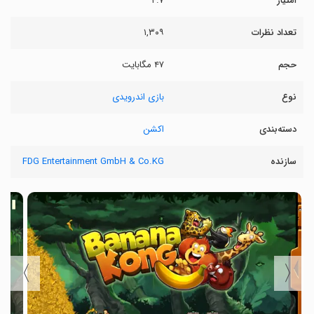
امتیاز
۴.۷
تعداد نظرات
۱,۳۰۹
حجم
۴۷ مگابایت
نوع
بازی اندرویدی
دسته‌بندی
اکشن
سازنده
FDG Entertainment GmbH & Co.KG
〉
〈