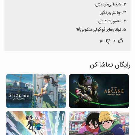
۵. اواتار‌های‌گوگولی‌منگولی🐒
۳
۶
رایگان تماشا کن