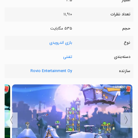
امتیاز
۴.۵
تعداد نظرات
۱۱,۹۱۰
حجم
۵۳۵ مگابایت
نوع
بازی اندرویدی
دسته‌بندی
تفننی
سازنده
Rovio Entertainment Oy
〉
〈