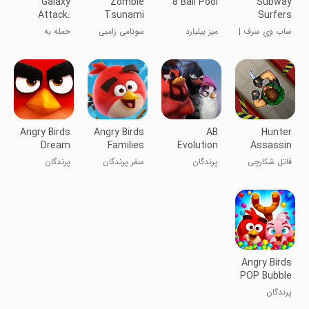
Galaxy
Zombie
8 Ball Pool
Subway
Attack:
Tsunami
Surfers
Shooting
ساب وی سرف |
میز بیلیارد
سونامی زامبی
حمله به
Game
subway surf
کهکشان
Angry Birds
Angry Birds
AB
Hunter
Dream
Families
Evolution
Assassin
Blast
2024
قاتل شکارچی
پرندگان
سفر پرندگان
پرندگان
خشمگین:
خشمگین
خشمگین:
تکامل
انفجار رویایی
Angry Birds
POP Bubble
Shooter
پرندگان
خشمگین پرتاب