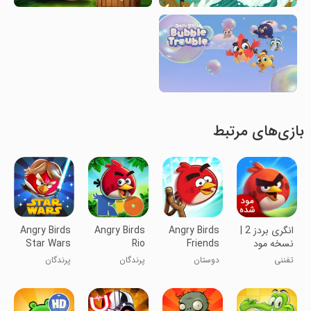
بازی‌های مرتبط
انگری بردز 2 |
Angry Birds
Angry Birds
Angry Birds
نسخه مود
Friends
Rio
Star Wars
شده
تفننی
دوستان
پرندگان
پرندگان
پرندگان
خشمگین ریو
خشمگین جنگ
خشمگین
ستارگان