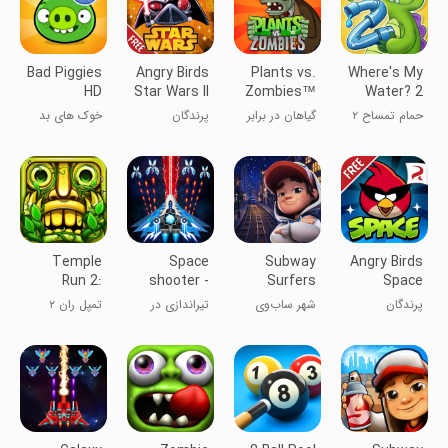
Bad Piggies
Angry Birds
Plants vs.
Where's My
HD
Star Wars II
Zombies™
Water? 2
Free
حمام تمساح ۲
گیاهان در برابر
پرندگان
خوک های بد
زامبی ها
خشمگین جنگ
ستارگان دو
Temple
Space
Subway
Angry Birds
Run 2:
shooter -
Surfers
Space
Endless
Galaxy
City
پرندگان
شهر ساب‌وی
تیراندازی در
تمپل ران ۲
Escape
attack
خشمگین در
سرفرها
فضا
فضا