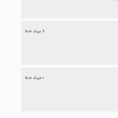
٩ مرداد ١٤٠٥
١ خرداد ١٤٠٥