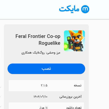
Feral Frontier Co-op
Roguelike
〈
مرز وحشی: روگ‌لایک همکاری
نصب
نسخه
۲.۱.۵
خ
e
آخرین بروزرسانی
۱۴۰۴/۰۹/۱۰
تعداد دانلود
۱۱ هزار
آی