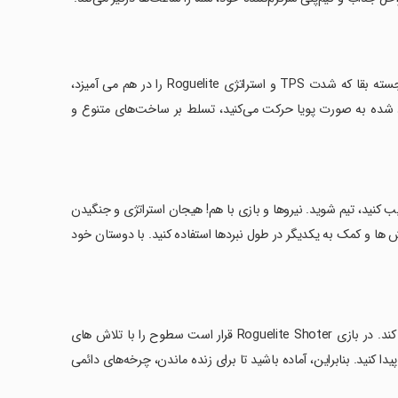
در هرج و مرج Feral Frontier - Multiplayer Roguelike، یک تیرانداز سرکش برجسته بقا که شدت TPS و استراتژی Roguelite را در هم می آمیزد،
د شده به صورت پویا حرکت می‌کنید، تسلط بر ساخت‌های متنوع و
 دوستانتان می‌توانید ترکیب کنید، تیم شوید. نیروها و بازی با هم! هیجان استراتژی و جنگیدن
الش ها و کمک به یکدیگر در طول نبردها استفاده کنید. با دوستان خود
‏Roguelite یک سبک منحصر به فرد است که از مکانیک های سرکش استفاده می کند. در بازی Roguelite Shoter قرار است سطوح را با تلاش های
ا کنید. بنابراین، آماده باشید تا برای زنده ماندن، چرخه‌های دائمی