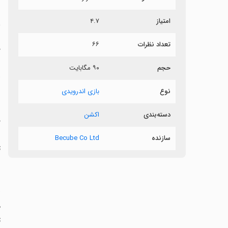
امتیاز
۴.۷
م
تعداد نظرات
۶۶
ش
حجم
۹۰ مگابایت
ا
نوع
بازی اندرویدی
دسته‌بندی
اکشن
ر
سازنده
Becube Co Ltd
ت
م
ت