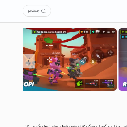
جستجو
〉