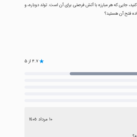
ی بقای حماسی سرکش را در سرزمین‌های رام‌نشده Feral Frontier آغاز کنید، جایی که هر مبارزه با آتش فرصتی برای آن است. تولد دوباره، و
ماده فتح آن هستید؟
۴.۷ از ۵
١٠ مرداد ١٤٠٥
ه؟