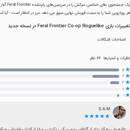
‏یک جستجو
ر رویارویی شما را به سمت قهرمان نهایی سوق می دهد. مرز در انتظار است - آیا آ
غییرات بازی Feral Frontier Co-op Roguelike در نسخه جدید
اصلاحات اشکالات
ظرات و امتیازها
۶۶ نظر
۵
۴
۳
۲
۱
S.A.M
★★★★★
عالیه ولی یه کم زیاد از گانفایر ریبورن کپی نکردین و ایا از کنترلر پشتیبانی میکن