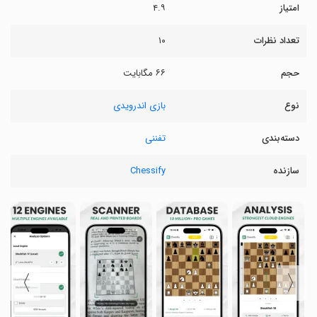
امتیاز
۴.۹
تعداد نظرات
۱۰
حجم
۶۶ مگابایت
نوع
بازی اندرویدی
دسته‌بندی
تفننی
سازنده
Chessify
〉
〈