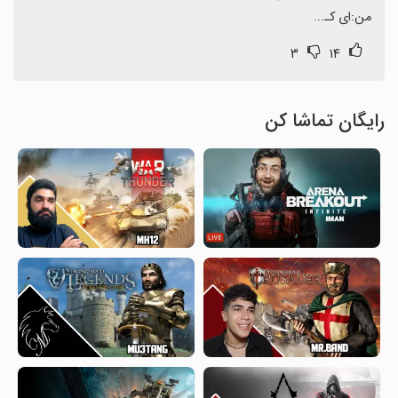
من:ای کـ...
۳
۱۴
رایگان تماشا کن