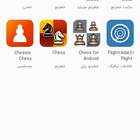
(Ads)
ساعت شطرنج
شطرنج موبیلیا
شطرنج
تفننی
(تبلیغاتی)
Chessis:
Chess
Chess for
Flightradar24
Chess
Android
Flight
Analysis
Tracker
اطلاعات ترافیک
شطرنج برای
شطرنج
چسشیس:
هوایی
اندروید
تحلیل شطرنج