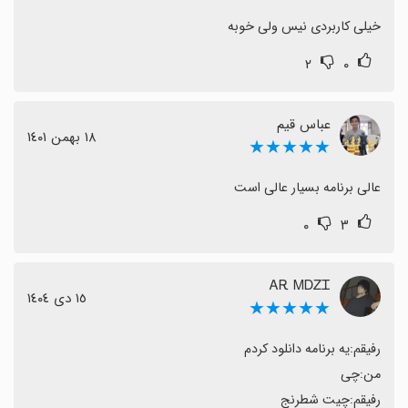
خیلی کاربردی نیس ولی خوبه
۲
۰
عباس قیم
١٨ بهمن ١٤٠١
★★★★★
عالی برنامه بسیار عالی است
۰
۳
ᎪᎡ ᎷᎠᏃᏆ
١٥ دی ١٤٠٤
★★★★★