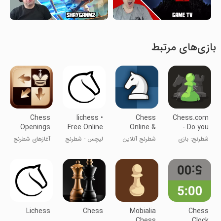
بازی‌های مرتبط
Chess
lichess •
Chess
Chess.com
Openings
Free Online
Online &
- Do you
Pro
Chess
Offline
miss us?
شطرنج: بازی
شطرنج آنلاین
لیچس - شطرنج
آغازهای شطرنج
کن و یاد بگیر
و آفلاین
آنلاین
پرو
Lichess
Chess
Mobialia
Chess
Chess
Clock