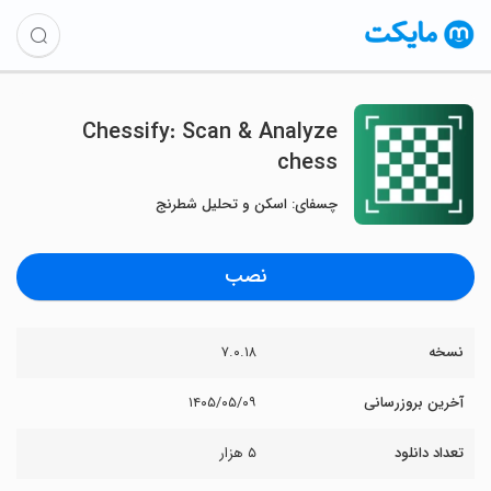
Chessify: Scan & Analyze
chess
چسفای: اسکن و تحلیل شطرنج
نصب
نسخه
۷.۰.۱۸
آخرین بروزرسانی
۱۴۰۵/۰۵/۰۹
تعداد دانلود
۵ هزار