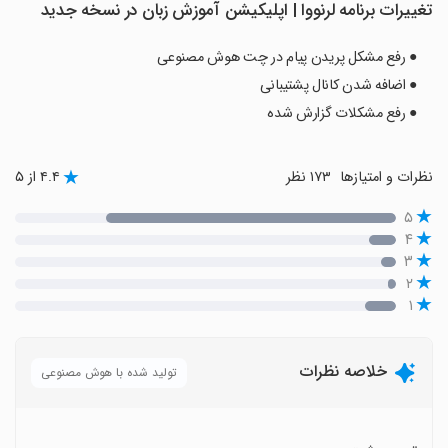
تغییرات برنامه ‏‏لرنووا | اپلیکیشن آموزش زبان در نسخه جدید
● رفع مشکل پریدن پیام در چت هوش مصنوعی
● اضافه شدن کانال پشتیبانی
● رفع مشکلات گزارش شده
نظرات و امتیازها
۱۷۳ نظر
۴.۴ از ۵
۵
۴
۳
۲
۱
خلاصه نظرات
تولید شده با هوش مصنوعی