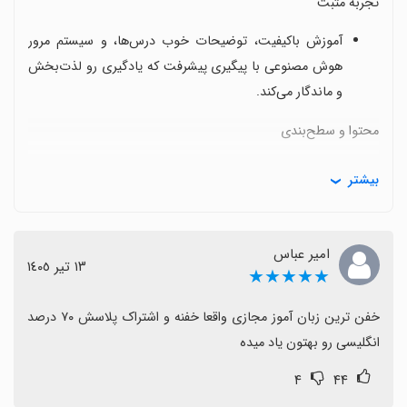
تجربه مثبت
آموزش باکیفیت، توضیحات خوب درس‌ها، و سیستم مرور
هوش مصنوعی با پیگیری پیشرفت که یادگیری رو لذت‌بخش
و ماندگار می‌کند.
محتوا و سطح‌بندی
دوره‌های متنوع با مکالمه و ویدئو/پادکست‌های جذاب،
بیشتر
هرچند برخی کاربران خواهان محتوای بیشتر مثل کتاب‌ها و
پادکست‌های انگلیسی هستند.
امیر عباس
ارزش هزینه و قیمت‌گذاری
١٣ تیر ١٤٠٥
★★★★★
قیمت‌گذاری با تخفیف‌ها اغلب مطلوب است، اما برخی
خفن ترین زبان آموز مجازی واقعا خفنه و اشتراک پلاسش ۷۰ درصد 
کاربران از قیمت‌های بالا یا مدل پرداخت ناراضی‌اند.
انگلیسی رو بهتون یاد میده
طراحی و عملکرد
۴
۴۴
طراحی رابط کاربری کمی قدیمی است و گاهی عملکرد اپ کند