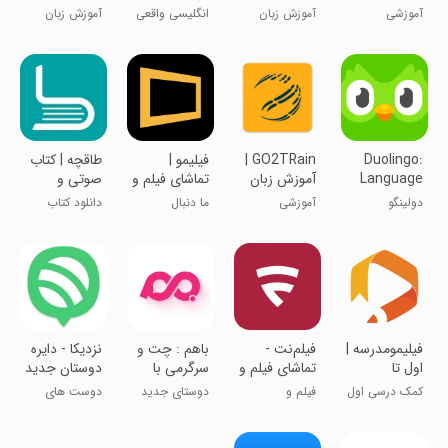
با گوشی
انگلیسی
زبان زنده دنیا
آموزشی
آموزش زبان
انگلیسی واقعی
آموزش زبان
انگلیسی
یاد بگیر
Duolingo:
‏GO2TRain |
‏‏‏‏‏‏فیلیمو |
‏‏‏‏‏‏‏‏‏‏‏‏طاقچه | کتاب
Language
آموزش زبان
تماشای فیلم و
صوتی و
Lessons
سریال
الکترونیک
دولینگو
آموزشی
ما دنبال
دانلود کتاب
داستانیم
وکتاب صوتی
‏‏‏‏‏‏‏‏فیلیمومدرسه |
‏فیلم‌نت -
‏باهم : چت و
نزدیکا - دایره
اول تا
تماشای فیلم و
سرگرمی با
دوستان جدید
دوازدهم
سریال
دوست هات
تو
کمک درسی اول
فیلم و
دوستای جدید
دوست های
تا دوازدهم
سریال‌های
پیدا کن !
جدید پیدا کن!
دیدنی