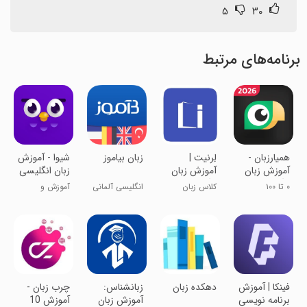
۵
۳۰
برنامه‌های مرتبط
‏همیارزبان -
لِرنیت |
زبان بیاموز
شیوا - آموزش
آموزش زبان
آموزش زبان
زبان انگلیسی
انگلیسی،
انگلیسی
۰ تا ۱۰۰
کلاس زبان
انگلیسی آلمانی
آموزش و
آلمانی و ترکی
انگلیسی و
همراه شما
فرانسه
تقویت زبان
آلمانی
انگلیسی
‏‏‏فینکا | آموزش
‏‏دهکده زبان
زبانشناس:
‏‏چرب زبان -
برنامه نویسی
آموزش زبان
آموزش 10