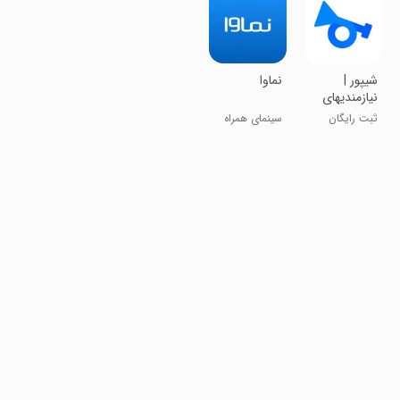
شیپور |
‏‏نماوا
نیازمندیهای
رایگان
ثبت رایگان
سینمای همراه
آگهی
شما