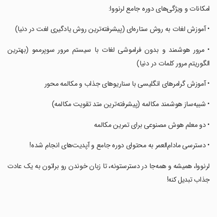
‏امکانات و ویژگی‌های دوره جامع لرنووا:
‏• آموزش لغات به روش ستاره‌ای (پیشرفته‌ترین روش یادگیری لغت در دنیا)
‏• مرور هوشمند و بدون فراموشی لغات با سیستم مرور سوپرممو (بهترین
الگوریتم مرور کلمات در دنیا)
‏• آموزش گرامر‌های انگلیسی با سناریو‌های جذاب و مکالمه محور
‏• شبیه‌ساز هوشمند مکالمه (پیشرفته‌ترین متد تقویت مکالمه)
‏• دو معلم هوش مصنوعی برای تمرین مکالمه
‏• دسترسی مادام‌العمر به محتوای دوره جامع و آپدیت‌های انجام شده!
‏لرنووا، همیشه و همه‌جا در دسترستونه، تا زبان خوندن رو براتون به یک عادت
جذاب تبدیل کنه!