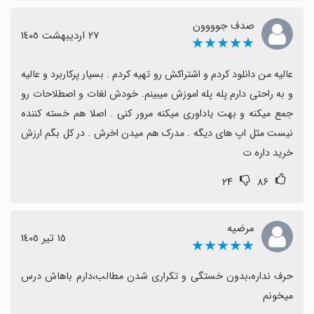
می‌شود یا پخش ویدئو قطع می‌شود.
صدف جوووون
٢٧ اردیبهشت ١٤٠٥
★★★★★
مشکلات فنی و پشتیبانی
گاهی ورود/کدها یا پخش ویدئو بدون مشکل نبوده، هرچند
عالیه من دانلود کردم و اشتراکش رو تهیه کردم . بسیار پرکاربرد و عالیه 
اکثر مواقع تیم پشتیبانی پاسخگو است و مشکلات رفع
و به راحتی دارم پله پله اموزش میبینم. خودش لغات و اصطلاحات رو 
می‌شود.
جمع میکنه و بهت یاداوری میکنه مرور کنی . اصلا هم خسته کننده 
نیست مثل اپ های دیگه . مدرک هم میدن اخرش . در کل بگم ارزش 
پیشنهادات بهبود و نتیجه
خرید داره ت
پیشنهاد می‌شود تقسیم دقیق‌تر دوره‌ها، یک جلسه تعیین
۲۴
۸۶
سطح رایگان اضافه شود، مرور لغات بخش‌بندی شود و
پایداری پخش بهتر گردد؛ با این وجود اکثر کاربران از لرنووا
مرضیه
رضایت دارند و آن را برای یادگیری بلندمدت توصیه می‌کنند.
١٥ تیر ١٤٠٥
★★★★★
حرف نداره،بدون خستگی و تکراری شدن مطالب،دارم باهاش درس 
میخونم