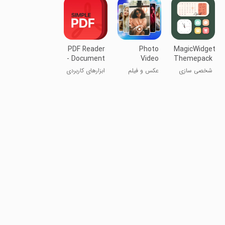
هوشمند ال‌جی
PDF Reader
Photo
MagicWidgets:
- Document
Video
Themepack
Viewer
Maker with
& Icon
شخصی سازی
عکس و فیلم
ابزارهای کاربردی
Music