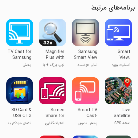
برنامه‌های مرتبط
TV Cast for
Magnifier
Samsung
Smart
Samsung
Plus with
Smart View
View:
TV
Flashlight
Screen
اسمارت ویو:
نمای هوشمند
لوپ بزرگ + با
پخش
Mirroring
آینه‌سازی
سامسونگ
چراغ قوه
تلویزیونی برای
صفحه
تلویزیون
سامسونگ
SD Card &
Screen
Smart TV
Live
USB OTG
Share for
Cast:
Satellite
File
Lg Smart
Screen
View GPS
نقشه GPS
پخش تصویر
اشتراک‌گذاری
انتقال خودکار به
Manager
Tv
Share
Map
اسمارت تی‌وی:
صفحه برای
کارت SD
اشتراک صفحه
تلویزیون