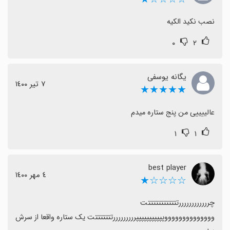
نصب نکید الکیه
۰
۲
یگانه یوسفی
٧ تیر ١٤٠٠
★★★★★
عالییییی من پنج ستاره میدم
۱
۱
best player
٤ مهر ١٤٠٠
☆☆☆☆★
چررررررررررررتتتتتتتتتتتتت 
ووووووووووووووپپپپپپپپپپپرررررررررتتتتتتتت یک ستاره واقعا از سرش 