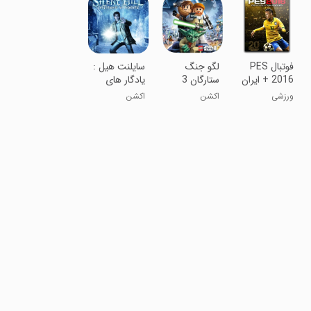
فوتبال PES
لگو جنگ
سایلنت هیل :
2016 + ایران
ستارگان 3
یادگار های
خرد شده
ورزشی
اکشن
اکشن