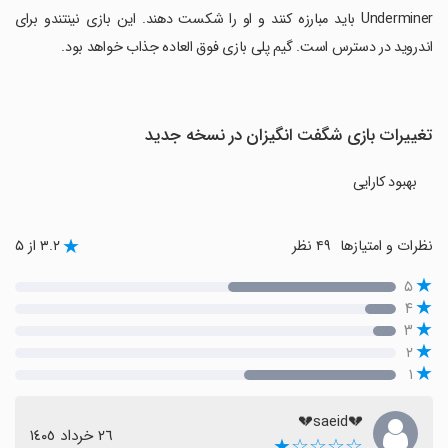
Underminer باید مبارزه کنند و او را شکست دهند. این بازی نینتندو برای
اندروید در دسترس است. گیم پلی بازی فوق العاده جذاب خواهد بود.
تغییرات بازی شگفت انگیزان در نسخه جدید
بهبود کارایی
نظرات و امتیازها
۴۹ نظر
۳.۲ از ۵
۵
۴
۳
۲
۱
💔saeid💔
٢٦ خرداد ١٤٠٥
☆☆☆☆★