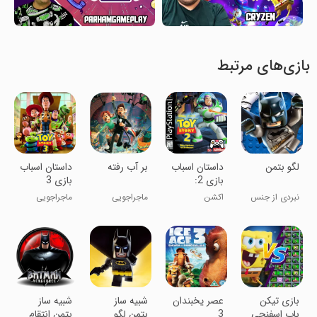
بازی‌های مرتبط
لگو بتمن
داستان اسباب
بر آب رفته
داستان اسباب
بازی 2:
بازی 3
عملیات نجات
نبردی از جنس
اکشن
ماجراجویی
ماجراجویی
باز لایتر
جوکر
‏بازی تیکن
عصر یخبندان
‏‏شبیه ساز
شبیه ساز
باب اسفنجی
3
‏بتمن لگو
بتمن انتقام