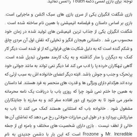
‏توجه: برای بازی لمسی دکمه Touch را لمس نمائید.
‏بازی شگفت انگیزان یکی از سری بازی های سبک اکشن و ماجرایی است.
بازی بر اساس داستان و فیلمنامه انیمیشنی با همین نام ساخته شده است .
شگفت انگیزان یکی از جذاب ترین انیمیشن های تولید شده در زمان خود
محسوب می شد . داستانی هیجان انگیز و تخیلی که نقش اول آن مردی چاق
و شکم گنده است که به دلیل شکایت های فراوانی که از او شده است دیگر کار
کمک به دیگران را منار گذاشته و به یک کارمند معمولی تبدیل شده است.
گاهی تبهکاران خرده پا را ادب می کند اما دیگر نمی تواند به مانند جوانی خود
پرتحرک و جنب و جوش باشد. البته دیگر اعضای خانواده اش به سبب ارثی که
برده اند هرکدام دارای ویژگی ها و قدرت های منحصر به فرد هستند. اما داستان
به همین جا ختم نمی شود چرا که روزی باب با دریافت یک نامه محرمانه
مامور می شود تا به جزیره ای دور افتاده سفر کند و به مبارزه با جنایتکاران
مشغول شود . خانواده باب که استثنایی هستند کمک می کنند تا باب به
مبارزاتش بپردازد و در طول این مبارزات حوادثی رخ می دهد که تماشای آن ها
خالی از لطف نیست . بازی دارای شخصیت های مختلف و بامزه ای از جمله
Mr. Incredible و Frozone است که این بار با دشمن جدیدی به نام