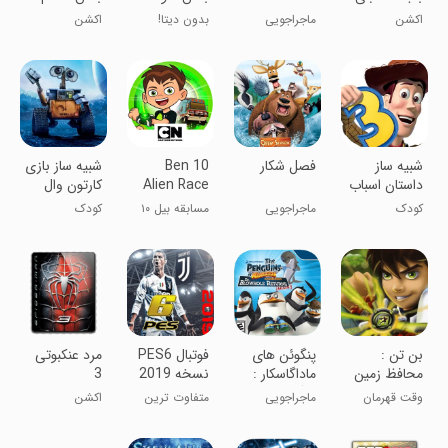
پلی استیشن
اکشن
ماجراجویی
بدون دیتا!
اکشن
2
‏شبیه ساز
فصل شکار
Ben 10
‏شبیه ساز بازی
داستان اسباب
Alien Race
کارتون وال
بازی ها 3
ایی
کودک
ماجراجویی
مسابقه بیل ۱۰
کودک
با موجودات
فضایی
بن تن :
پنگوئن های
فوتبال PES6
مرد عنکبوتی
محافظ زمین
ماداگاسکار :
نسخه 2019
3
بازگشت دکتر
وقت قهرمان
ماجراجویی
متفاوت ترین
اکشن
بازیه !
PES 2019