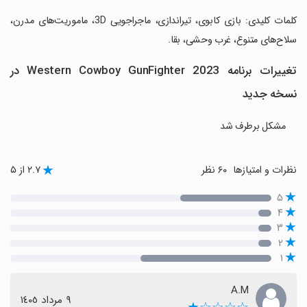
‏کلمات کلیدی: بازی کابوی، تیراندازی، ماجراجویی 3D، ماموریت‌های مدرن،
سلاح‌های متنوع، غرب وحشی، بقا.
تغییرات برنامه Western Cowboy GunFighter 2023 در
نسخه جدید
مشکل برطرف شد
نظرات و امتیازها
۶۰ نظر
۲.۷ از ۵
۵
۴
۳
۲
۱
A.M
٩ مرداد ١٤٠٥