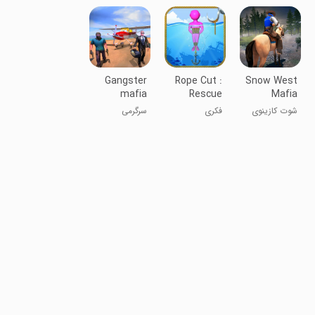
Game
کابوی‌ها
بازی اسب
Gangster
Rope Cut :
Snow West
mafia
Rescue
Mafia
Legacy:
Puzzle
Cowboy
شوت کازینوی
فکری
سرگرمی
Strange
Shoot
مافیای غرب
برفی