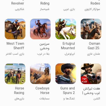
Revolver
Riding
Rodeo
Cowboy
Simulator
Rider- Wild
سوارکار کازبوی
بازی غربی
شبیه‌ساز
شکارچی
Shooter
Games
West
وسترن
سوارکاری ۲۰۲۰
کلاشنیکوف
کثیف
Osman
Ertuğrul
‏‏‏‏‏‏سرزمین
West Town
Gazi 25:
Mounted
وحشی
Sheriff
Horse
Horse
Sword
عثمان غازی
ایرتوغرل،
بقا در غرب
بازی اسب کلانتر
Game
Warrior
Fighting
جنگجوی سوار
وحشی
غربی
بر اسب
هفت تیرکش
Guns and
Cowboys
Horse
غرب وحشی |
Spurs 2
Horse
Racing
نسخه مود
Racing
Games:
اکشن
تفنگ‌ها و
مسابقات
بازی‌های
شده
Derby
Horse
اسپورت‌ها ۲
اسب‌سواری
اسب‌دوانی: