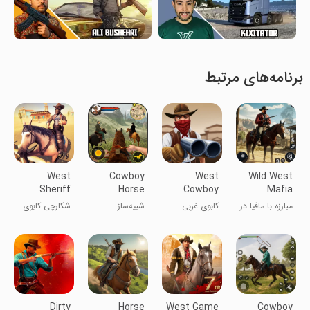
برنامه‌های مرتبط
West
Cowboy
West
Wild West
Sheriff
Horse
Cowboy
Mafia
Cowboy
Riding
Western
Redemption
مبارزه با مافیا در
کابوی غربی
شبیه‌ساز
شکارچی کابوی
Hunting
Simulation :
Polygon
Gun
غرب وحشی
پلی‌گونی
سوارکاری کابوی:
غربی
Gun of wild
تفنگ غرب
west
وحشی
Dirty
Horse
West Game
Cowboy