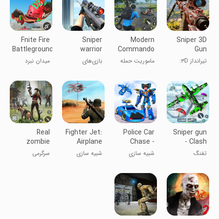
Fnite Fire
Sniper
Modern
Sniper 3D
Battleground:
warrior
Commando
Gun
Guns
shooting
Strike
Shooter:
تیرانداز ۳D:
ماموریت حمله
بازی‌های
میدان نبرد
games
Mission
Offline
شوتر آفلاین
کماندو مدرن
تیراندازی
آتشین فینیت:
جنگجوی
اسلحه‌ها
تک‌تیرانداز
Real
Fighter Jet:
Police Car
Sniper gun
zombie
Airplane
Chase -
- Clash
hunter -
shooting
Gangster
Squad 3D
تفنگ
شبیه سازی
شبیه سازی
سرگرمی
Shooting
تک‌تیرانداز -
نبرد ناوگان ۳
بعدی