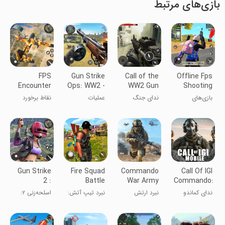
بازی‌های مرتبط
FPS
Gun Strike
Call of the
Offline Fps
Encounter
Ops: WW2 -
WW2 Gun
Shooting
Strike: Gun
World War II
Games:
Gun Games
بازی‌های
ندای جنگ
عملیات
نقاط برخورد
Game
fps shooter
Counter
تیراندازی FPS
جهانی دوم
تیراندازی: جنگ
FPS: بازی
War Strike
آفلاین
جهانی دوم -
تفنگی
Duty
تیرانداز FPS
جنگ جهانی
دوم
Gun Strike
Fire Squad
Commando
Call Of IGI
2 :
Battle
War Army
Commando:
Commando
Royale -
Game
Mob Duty
ندای کماندو
نبرد ارتش
نبرد تیپ آتش:
اسلحه‌زنی ۲:
Secret
Free Gun
Offline
ای‌جی‌آی:
کماندوها
بازی تیراندازی
مأموریت مخفی
Mission-
Shooting
وظیفه مافیا
رایگان
کماندو - بازی
FPS Game
Game
FPS