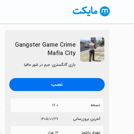
Gangster Game Crime
Mafia City
〈
بازی گانگستری: جرم در شهر مافیا
نصب
نسخه
۱۷.۰
خ
y
آخرین بروزرسانی
۱۴۰۵/۰۱/۲۷
تعداد دانلود
۱۴ هزار