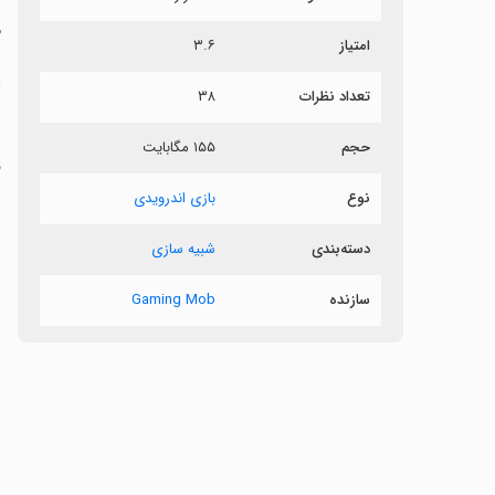
م
امتیاز
۳.۶
ب
تعداد نظرات
۳۸
ب
حجم
۱۵۵ مگابایت
ق
ش
نوع
بازی اندرویدی
ن
دسته‌بندی
شبیه سازی
سازنده
Gaming Mob
ر
ش
ش