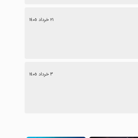
٢١ خرداد ١٤٠٥
٣ خرداد ١٤٠٥