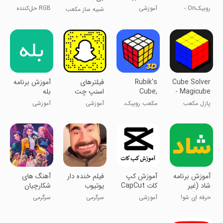
&Timer
GB 3D
روبیکOn -
آموزشی
RGB حل‌کننده
شبیه ساز مکعب
حل‌کننده مکعب
مکعب روبیک و
روبیک
تایمر
Cube Solver
Rubik's
فیلترهای
آموزش برنامه
- Magicube
Cube,
اسنپ چت
بله
Solver,
پازل مکعب
مکعب روبیک،
آموزشی
آموزشی
Tutorial
جادویی -
حل‌کننده،
مگی‌کیوب
آموزش
‏آموزش برنامه
آموزش کپ
‏‏فیلم خنده دار
‏آهنگ های
شاد (غیر
کات CapCut
یوتیوب
شکارچیان
رسمی)
شیاطین کیپاپ
حرفه ای شو!
آموزشی
سرگرمی
سرگرمی