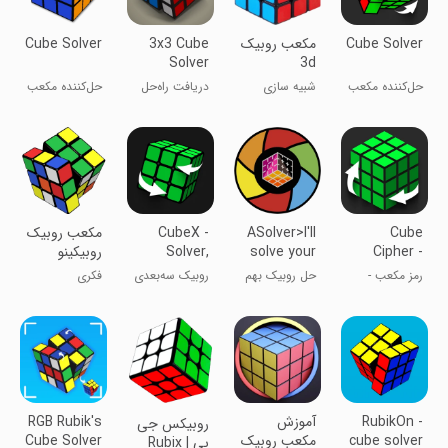
Cube Solver
مکعب روبیک
3x3 Cube
Cube Solver
Solver
3d
حل‌کننده مکعب
شبیه سازی
دریافت راه‌حل
حل‌کننده مکعب
روبیک
Cube
ASolver>I'll
CubeX -
مکعب روبیک
Cipher -
solve your
Solver,
روبیکینو
Timer, 3D
puzzle
Cube Solver
رمز مکعب -
حل روبیک بهم
روبیک سه‌بعدی
فکری
Cube
حل‌کننده مکعب
ریخته
RubikOn -
آموزش
RGB Rubik's
‏روبیکس جی
cube solver
مکعب روبیک
Cube Solver
بی | Rubix