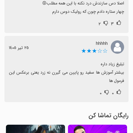
چهار ستاره دادم چون که رولیک دوس دارم
۲
۳
hhhhh
٢٥ تیر ١٤٠٥
☆☆★★★
بیشتر آموزش ها سفید رو پایین می گیرن نه زرد یعنی برعکس این 
فرمول ها
۰
۰
رایگان تماشا کن