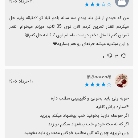
٢١ خرداد ١٤٠٥
☆☆★★★
من که خودم از قبل بلد بودم سه ساله بلدم قبلا تو ۲دقیقه ونیم حل 
میکردم انقدر تمرین کردم الان توی 35 ثانیه میزنم میخوام انقدر 
و این مبتدیه میشه حرفه‌ای رو هم بسازید❤️
۰
۳
🎀𝓑𝓪𝓻𝓪𝓷𝓪🎀
١٠ خرداد ١٤٠٥
☆★★★★