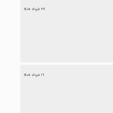
است که مخصوصاً برای علاقه‌مندان به تجربه رانندگی ایرانی
٢٧ خرداد ١٤٠٥
١٦ خرداد ١٤٠٥