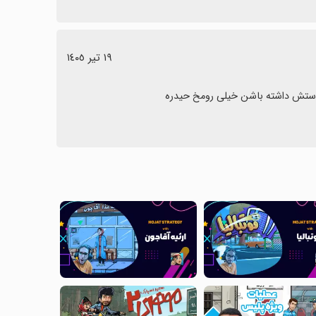
١٩ تیر ١٤٠٥
وستش داشته باشن خیلی رومخ حیدره