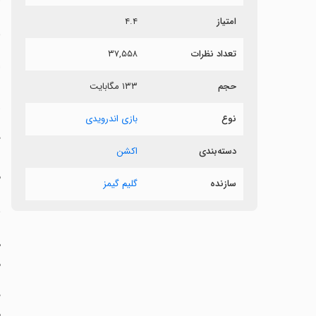
امتیاز
۴.۴
م
تعداد نظرات
۳۷,۵۵۸
ا
حجم
۱۳۳ مگابایت
س
و
نوع
بازی اندرویدی
د
دسته‌بندی
اکشن
ر
م
سازنده
گلیم گیمز
م
ه
م
د
م