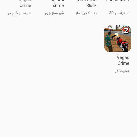
Vegas
Miami
American
Sandbox 3D
Crime
crime
Block
Simulator
simulator
Sniper
سندباکس 3D
بقا تک‌تیرانداز
شبیه‌ساز جرم
شبیه‌ساز جُرم در
Survival
آمریکایی
میامی
وگاس
Vegas
Crime
Simulator 2
جنایت در
وگاس ۲