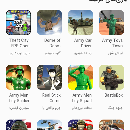
Theft City:
Dome of
Army Car
Army Toys
FPS Open
Doom
Driver
Town
World
ارتش شهر
راننده خودرو
گنبد نابودی
بازی تیراندازی
اسباب‌بازی
ارتش
تفنگ پیکسلی
Army Men:
Real Stick
Army Men
BattleBox
Toy Soldier
Crime
Toy Squad
Battles
Survival Wa
جبهه جنگ
نجات نیروهای
جرم واقعی با
سربازان ارتش:
اسباب‌بازی
چوب
نبردهای
ارتش
اسباب‌بازی