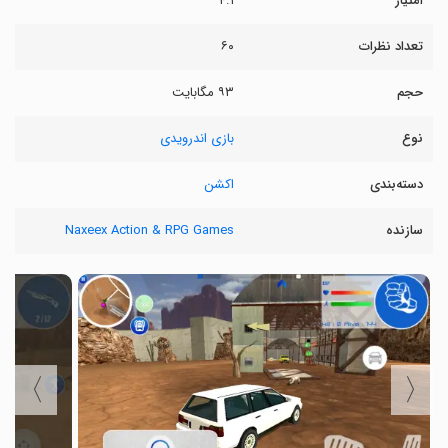
امتیاز
۴.۱
تعداد نظرات
۶۰
حجم
۹۳ مگابایت
نوع
بازی اندرویدی
دسته‌بندی
اکشن
سازنده
Naxeex Action & RPG Games
〉
〈