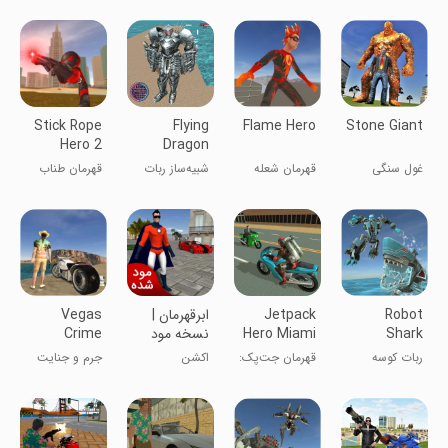
Stick Rope
Flying
Flame Hero
Stone Giant
Hero 2
Dragon
Robot
غول سنگی
قهرمان شعله
شبیه‌ساز ربات
قهرمان طناب
Simulator
اژدها پرنده:
استیکی ۲
:Transformation
جنگ تحول
War
Robot
Jetpack
ابرقهرمان |
Vegas
Shark
Hero Miami
نسخه مود
Crime
Crime
شده
ربات کوسه
قهرمان جت‌پک:
اکشن
جرم و جنایت
جنایات میامی
در لاس‌وگاس