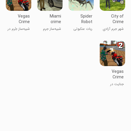
Vegas
Miami
Spider
City of
Crime
crime
Robot
Crime
Simulator
simulator
Liberty
شهر جرم آزادی
ربات عنکبوتی
شبیه‌ساز جرم
شبیه‌ساز جُرم در
میامی
وگاس
Vegas
Crime
Simulator 2
جنایت در
وگاس ۲