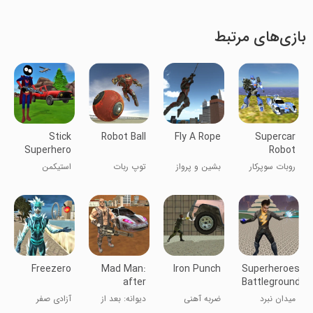
بازی‌های مرتبط
Stick
Robot Ball
Fly A Rope
Supercar
Superhero
Robot
روبات سوپرکار
بشین و پرواز
توپ ربات
استیکمن
کن
ابرقهرمان
Freezero
Mad Man:
Iron Punch
Superheroes
after
Battleground
Doomsday
میدان نبرد
ضربه آهنی
دیوانه: بعد از
آزادی صفر
قهرمانان
آرماگدون