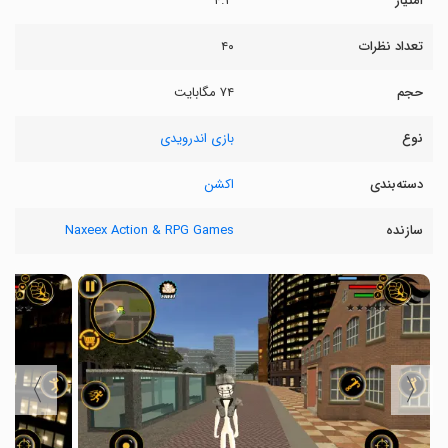
امتیاز
۴.۳
تعداد نظرات
۴۰
حجم
۷۴ مگابایت
نوع
بازی اندرویدی
دسته‌بندی
اکشن
سازنده
Naxeex Action & RPG Games
〉
〈