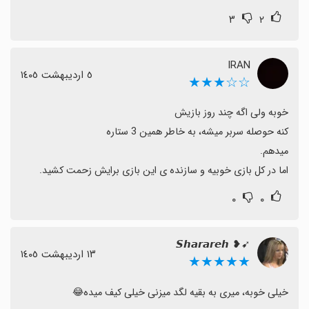
۳
۲
IRAN
٥ اردیبهشت ١٤٠٥
☆☆★★★
اما در کل بازی خوبیه و سازنده ی این بازی برایش زحمت کشید.
۰
۰
➹❥ 𝙎𝙝𝙖𝙧𝙖𝙧𝙚𝙝
١٣ اردیبهشت ١٤٠٥
★★★★★
خیلی خوبه، میری به بقیه لگد میزنی خیلی کیف میده😂