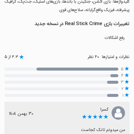
‏کلیدواژه‌ها: بازی اکشن، جنگیدن با باندها، بازی‌های استیک، جت‌پک، گرافیک
پیشرفته، فیزیک واقع‌گرایانه، سلاح‌های قوی.
تغییرات بازی Real Stick Crime در نسخه جدید
رفع اشکالات
نظرات و امتیازها
۴۰ نظر
۴.۳ از ۵
۵
۴
۳
۲
۱
کسرا
٣٠ بهمن ١٤٠٤
★★★★★
من میدونم تانک کجاست