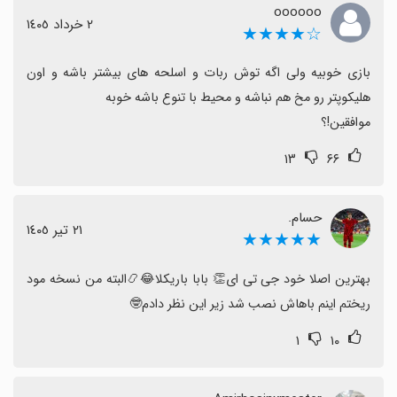
oooooo
نیست.
٢ خرداد ١٤٠٥
☆★★★★
برخی از پایان‌بندی ناقص یا بی‌انگیز بودن پایان بازی گله
دارند و این می‌تواند باعث حوصله‌سر رفتن شود.
بازی خوبیه ولی اگه توش ربات و اسلحه های بیشتر باشه و اون 
با وجود این جنبه‌ها، به‌عنوان تجربه‌ای شبیه به GTA برای
طرفداران این سبک، بازی خوشایند و ارزش امتحان را دارد؛
موافقین!؟
مخصوصاً اگر انتظار گرافیک بی‌نقص یا داستان عمیق را
۱۳
۶۶
ندارید.
حسام.
٢١ تیر ١٤٠٥
★★★★★
بهترین اصلا خود جی تی ای👏 بابا باریکلا😂📿البته من نسخه مود 
ریختم اینم باهاش نصب شد زیر این نظر دادم🤓
۱
۱۰