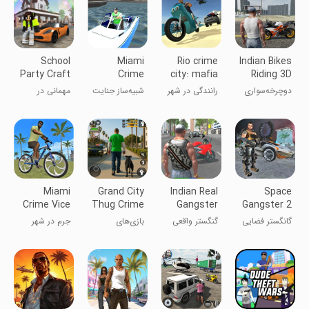
School
Miami
Rio crime
Indian Bikes
Party Craft
Crime
city: mafia
Riding 3D
Simulator 2
gangster
دوچرخه‌سواری
رانندگی در شهر
شبیه‌ساز جنایت
مهمانی در
هندی ۳ بعدی
آشوب
میامی ۲
مدرسه
Miami
Grand City
Indian Real
Space
Crime Vice
Thug Crime
Gangster
Gangster 2
Town
Games
3D
گانگستر فضایی
گنگستر واقعی
بازی‌های
جرم در شهر
۲
هندی 3D
جنایتکاران بزرگ
میامی
شهر