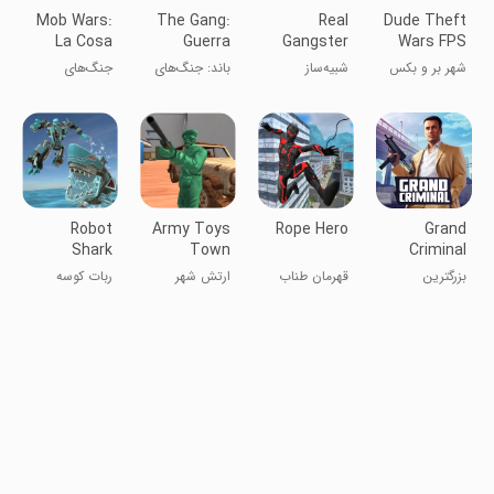
Mob Wars:
The Gang:
Real
Dude Theft
La Cosa
Guerra
Gangster
Wars FPS
Nostra
Callejera
Crime
Open world
شهر بر و بکس
شبیه‌ساز
باند: جنگ‌های
جنگ‌های
Vegas Sim
جنایتکار واقعی
مافیا خیابانی
مافیایی: لا کُوزا
وگاس
نُسترا
Robot
Army Toys
Rope Hero
Grand
Shark
Town
Criminal
Online:
بزرگترین
قهرمان طناب
ارتش شهر
ربات کوسه
Sandbox
جنایتکار آنلاین:
اسباب‌بازی
سندباکس