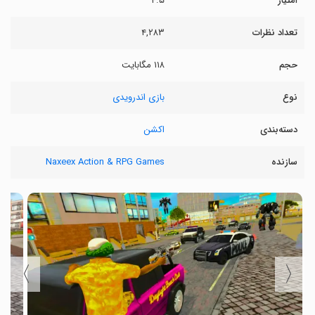
امتیاز
۴.۵
تعداد نظرات
۴,۲۸۳
حجم
۱۱۸ مگابایت
نوع
بازی اندرویدی
دسته‌بندی
اکشن
سازنده
Naxeex Action & RPG Games
〉
〈