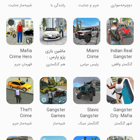
Crime Vice
Crime
دوچرخه‌سواری
جرم و جنایت
رانندگی با
شبیه‌ساز جنایت
Simulator
هندی ۳ بعدی
گرند وگاس
موتورهای هندی
پلیس میامی
Indian Real
Miami
ماشین بازی
Mafia
Gangster
Crime
پژو پارس :
Crime Hero
3D
Police
گشت آزاد
Street
گنگستر واقعی
پلیس میامی
هم گنگستری
قهرمان جرم
Thug
هندی 3D
هم ماشین بازی
مافیا: اوباش
!
خیابانی
Theft
Gangster
Slavic
Gangster
Crime
Games
Gangster
City: Mafia
Simulator
Crime
Style
Crime
شهر گنگستر:
گانگستر سبک
شبیه‌ساز
شبیه‌ساز جرم
Simulator
جرم مافیا
اسلاوی
جنایتکاران
سرقت