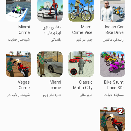
Indian Car
Miami
‏ماشین بازی
Miami
Bike Drive
Crime Vice
ابرقهرمان :
Crime
Sim
Town
مرد عنکبوتی
Simulator 2
رانندگی ماشین
جرم در شهر
رانندگی
شبیه‌ساز جنایت
و موتور هندی
میامی
میامی ۲
GTIV
Vegas
Miami
Classic
Bike Stunt
Crime
crime
Mafia City
Race 3D:
Simulator
simulator
Level UP
Bike Games
مسابقه حرکات
شهر مافیا
شبیه‌ساز جرم
شبیه‌ساز جُرم در
نمایشی موتور ۳
کلاسیک: سطح
میامی
وگاس
بعدی: بازی‌های
بالاتر
موتور