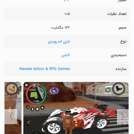
امتیاز
۴.۳
تعداد نظرات
۱۰۵
حجم
۱۴۲ مگابایت
نوع
بازی اندرویدی
دسته‌بندی
اکشن
سازنده
Naxeex Action & RPG Games
〉
〈