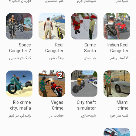
شبیه‌ساز
شبیه‌ساز جرم
هم گنگستری
قهرمان طناب ۳
Simulator
جنایتکاران
سرقت
هم ماشین بازی
!
Space
Real
Crime
Indian Real
Gangster 2
Gangster
Santa
Gangster
Crime City
3D
گنگستر واقعی
بابا نوئل
جنگ شهر
گانگستر فضایی
War
هندی 3D
جنایتکار
جنایتکار واقعی
۲
Rio crime
Vegas
City theft
Miami
city: mafia
Crime
simulator
crime
gangster
Simulator 2
simulator
شبیه‌ساز جرم
شبیه‌سازی
جنایت در
رانندگی در شهر
میامی
دزدی شهری
وگاس ۲
آشوب