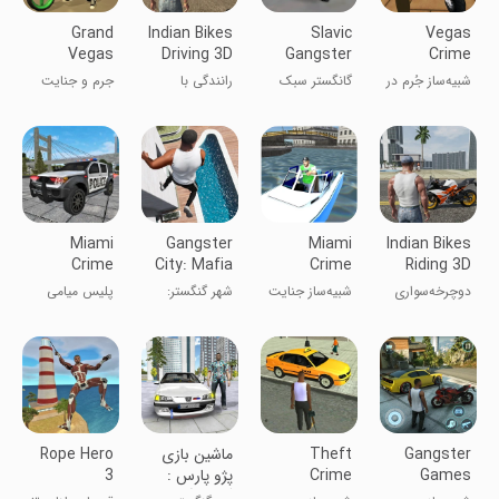
Grand
Indian Bikes
Slavic
Vegas
Vegas
Driving 3D
Gangster
Crime
Crime
Style
Simulator
شبیه‌ساز جُرم در
گانگستر سبک
رانندگی با
جرم و جنایت
وگاس
اسلاوی
موتورهای هندی
گرند وگاس
Miami
Gangster
Miami
Indian Bikes
Crime
City: Mafia
Crime
Riding 3D
Police
Crime
Simulator 2
دوچرخه‌سواری
شبیه‌ساز جنایت
شهر گنگستر:
پلیس میامی
هندی ۳ بعدی
میامی ۲
جرم مافیا
Gangster
Theft
ماشین بازی
Rope Hero
Games
Crime
پژو پارس :
3
Crime
Simulator
گشت آزاد