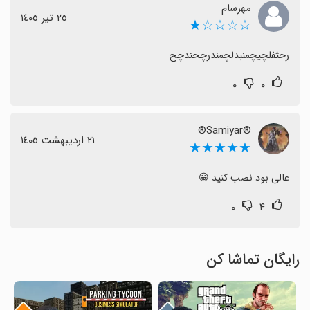
مهرسام
٢٥ تیر ١٤٠٥
☆☆☆☆★
رحثفلچیچمنبدلچمندرچحندچح
۰
۰
®Samiyar®
٢١ اردیبهشت ١٤٠٥
★★★★★
عالی بود نصب کنید 😀
۰
۴
رایگان تماشا کن