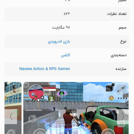
امتیاز
۴.۰
تعداد نظرات
۸۲۶
حجم
۹۷ مگابایت
نوع
بازی اندرویدی
دسته‌بندی
اکشن
سازنده
Naxeex Action & RPG Games
〉
〈