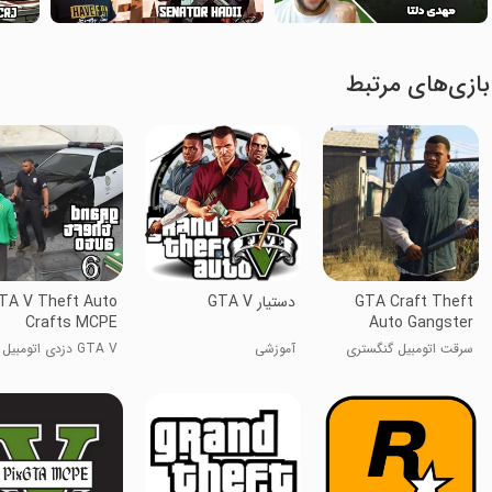
بازی‌های مرتبط
GTA Craft Theft
دستیار GTA V
TA V Theft Auto
Crafts MCPE
Auto Gangster
سرقت اتومبیل گنگستری
آموزشی
GTA V دزدی اتومبیل
جی‌تی‌ای کرفت
مشغول MCPE