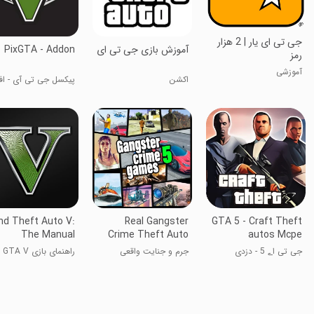
جی تی ای یار | 2 هزار
آموزش بازی جی تی ای
PixGTA - Addon
رمز
آموزشی
اکشن
پیکسل جی تی آی - افز
nd Theft Auto V:
Real Gangster
GTA 5 - Craft Theft
The Manual
Crime Theft Auto
autos Mcpe
جی تی اے 5 - دزدی
جرم و جنایت واقعی
راهنمای بازی GTA V
خودروهای ماینکرفت
گنگستر