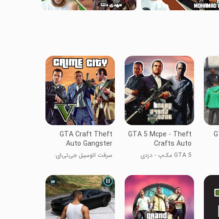
GTA Craft Theft
GTA 5 Mcpe - Theft
G
Auto Gangster
Crafts Auto
GTA 5 مک‌پ - دزدی
سرقت اتومبیل جی‌تی‌ای:
مشغول اتومبیل
گنگستر ماینکرفت