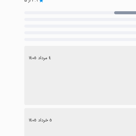
۳.۹ از ۵
٤ مرداد ١٤٠٥
٥ خرداد ١٤٠٥