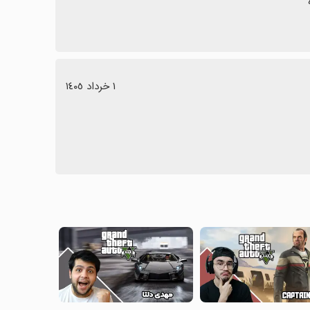
١ خرداد ١٤٠٥