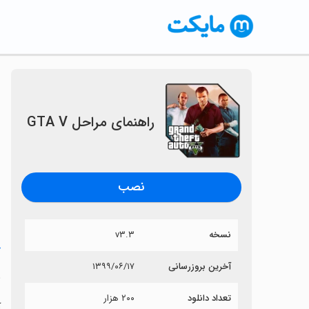
راهنمای مراحل GTA V
نصب
نسخه
v۳.۳
خ
آخرین بروزرسانی
۱۳۹۹/۰۶/۱۷
ر
تعداد دانلود
۲۰۰ هزار
آ