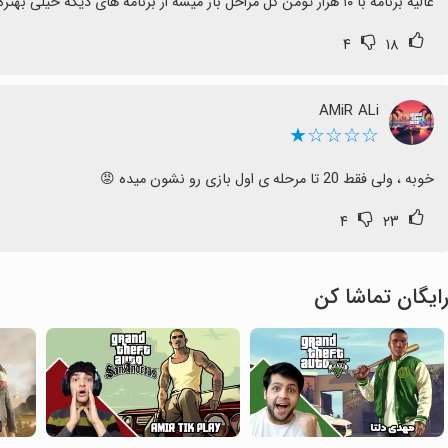
عالیه برنامه با ۱۰ هزار تومن کل مراحل باز میشه از برنامه های دیگه خیلی بهتره
۴
۱۸
AMiR ALi
☆☆☆☆★
خوبه ، ولی فقط 20 تا مرحله ی اول بازی رو نشون میده 😡
۴
۲۳
ایگان تماشا کن