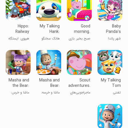
Hippo:
My Talking
Good
Baby
Railway
Hank:
morning.
Panda's
Station
Islands
Educational
Town: My
شهر پاندا
صبح بخیر. بازی
هانک سخنگو
هیپوی: ایستگاه
game
World
کوچولو
آموزشی
راه‌آهن
Masha and
Masha and
Scout
My Talking
the Bear:
Bear:
adventures.
Tom
Salon
Cooking
Camping
Friends 2
تفننی
ماجراجویی‌های
ماشا و خرسه:
ماشا و خرس:
Game
Dash
اسکات. کمپینگ
آشپزی هیجان
سالن آرایش
انگیز