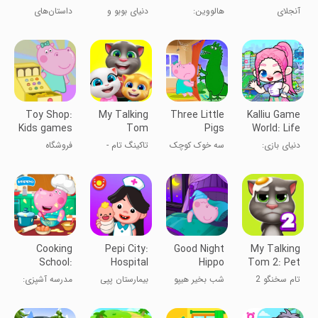
Queen
World
Hunter
آنجلای
هالووین:
دنیای بوبو و
داستان‌های
سخنگوی ۲
شکارچی آبنبات
میمی
هیپو: ملکه برف
Toy Shop:
My Talking
Three Little
Kalliu Game
Kids games
Tom
Pigs
World: Life
Friends
Story
دنیای بازی:
سه خوک کوچک
تاکینگ تام -
فروشگاه
داستان زندگی
دوستان تام
اسباب‌بازی:
سخنگو
بازی‌های
کودکانه
Cooking
Pepi City:
Good Night
My Talking
School:
Hospital
Hippo
Tom 2: Pet
Game for
Life
Game
تام سخنگو 2
شب بخیر هیپو
بیمارستان پپی
مدرسه آشپزی:
Girls
بازی برای
دختران