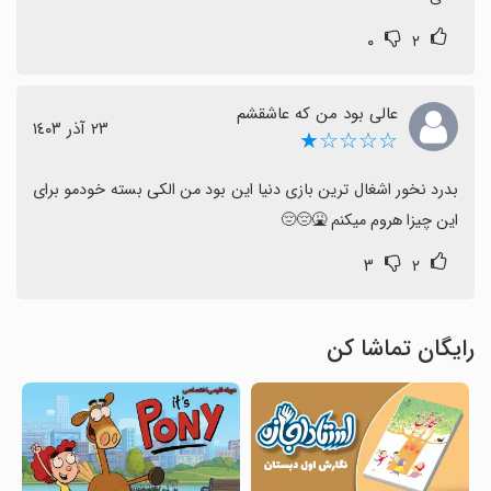
۰
۲
عالی بود من که عاشقشم
٢٣ آذر ١٤٠٣
☆☆☆☆★
بدرد نخور اشغال ترین بازی دنیا این بود من الکی بسته خودمو برای 
این چیزا هروم میکنم 🤮😔😔
۳
۲
رایگان تماشا کن