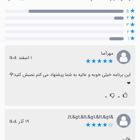
۵
۴
۳
۲
۱
مهرآسا
١ اسفند ١٤٠٤
★★★★★
این برنامه خیلی خوبه و عالیه به شما پیشنهاد می کنم نصبش کنید🌹
❤
۰
۰
&lt;&gt;&lt;&gt;&lt;&gt;
١٩ آذر ١٤٠٤
☆★★★★
عالی