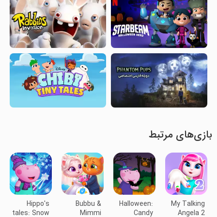
بازی‌های مرتبط
Hippo's
Bubbu &
Halloween:
My Talking
tales: Snow
Mimmi
Candy
Angela 2