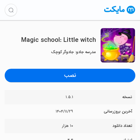
Magic school: Little witch
مدرسه جادو: جادوگر کوچک
نصب
نسخه
۱.۵.۱
آخرین بروزرسانی
۱۴۰۴/۱۱/۲۹
تعداد دانلود
۱۰ هزار