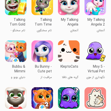
Talking
Talking
My Talking
My Talking
Tom Gold
Tom Time
Angela
Angela 2
Run
Rush
آنجلای
آنجلای
تام سخنگوی
تام سخنگو -
سخنگوی ۲
سخنگوی من
دونده
گربه دونده
Bubbu &
Bu Bunny -
KleptoCats
Moy 5 -
Mimmi
Cute pet
Virtual Pet
World
care game
Game
نگهداری از موی
گربه های ناقلا
مراقبت از
دنیای بوبو و
۵
خرگوش
میمی