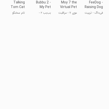
Talking
Bubbu 2 -
Moy 7 the
FeeDog -
Tom Cat
My Pet
Virtual Pet
Raising Dog
Kingdom
Game
فی‌داگ - تربیت
موی ۷ - مراقبت
بب‌بب ۲ -
تام سخنگو
سگ
از حیوان خانگی
پادشاهی پت
من