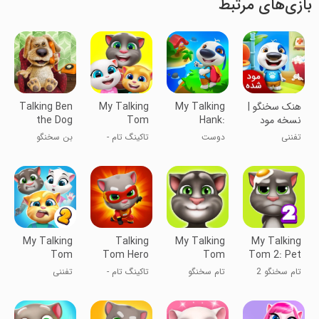
بازی‌های مرتبط
‏هنک سخنگو |
My Talking
My Talking
Talking Ben
نسخه مود
Hank:
Tom
the Dog
شده
Islands
Friends
تفننی
دوست
تاکینگ تام -
بن سخنگو
صحبت‌کننده
دوستان تام
من: جزایر
سخنگو
My Talking
Talking
My Talking
My Talking
Tom
Tom Hero
Tom
Tom 2: Pet
Friends 2
Dash
Game
تام سخنگو 2
تام سخنگو
تاکینگ تام -
تفننی
تام سخنگو
قهرمان