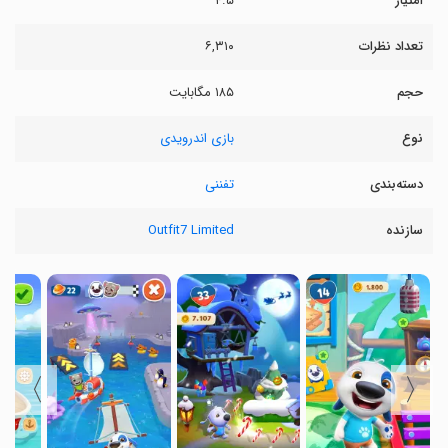
امتیاز
۴.۵
تعداد نظرات
۶,۳۱۰
حجم
۱۸۵ مگابایت
نوع
بازی اندرویدی
دسته‌بندی
تفننی
سازنده
Outfit7 Limited
〉
〈