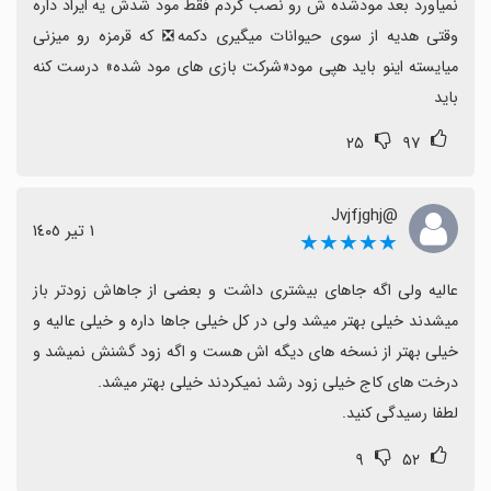
نمیاورد بعد مودشده ش رو نصب کردم فقط مود شدش یه ایراد داره 
وقتی هدیه از سوی حیوانات میگیری دکمه❎ که قرمزه رو میزنی 
میایسته اینو باید هپی مود«شرکت بازی های مود شده» درست کنه 
باید
۲۵
۹۷
@Jvjfjghj
١ تیر ١٤٠٥
★★★★★
عالیه ولی اگه جاهای بیشتری داشت و بعضی از جاهاش زودتر باز 
میشدند خیلی بهتر میشد ولی در کل خیلی جاها داره و خیلی عالیه و 
خیلی بهتر از نسخه های دیگه اش هست و اگه زود گشنش نمیشد و 
لطفا رسیدگی کنید.
۹
۵۲