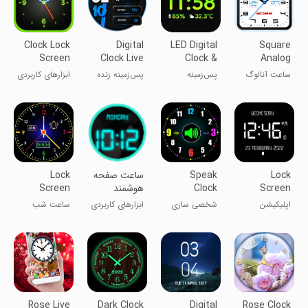
Clock Lock
Digital
LED Digital
Square
Screen
Clock Live
Clock &
Analog
Wallpaper
Alarm
Clock-7
ساعت آنالوگ
پس‌زمینه
پس‌زمینه زنده
ابزارهای کاربردی
مربعی-۷
ساعت دیجیتال
ساعت دیجیتال
ال‌ئی‌دی
Lock
Speak
ساعت صفحه
Lock
Screen
Clock
هوشمند
Screen
Smart
Smart
Clock
اپلیکیشن
شخصی سازی
ابزارهای کاربردی
ساعت شب
Night Clock
Watch AOD
Widget App
ویجت ساعت
هوشمند قفل
صفحه قفل
صفحه
Rose Live
Dark Clock
Digital
Rose Clock