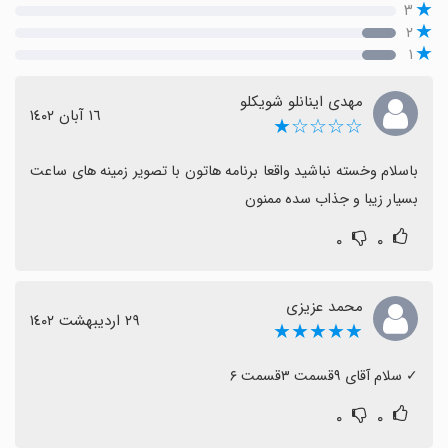
۳
۲
۱
مهدی اینانلو شویکلو
١٦ آبان ١٤٠٢
☆☆☆☆★
باسلام وخسته نباشید واقعا برنامه هاتون با تصویر زمینه های ساعت 
بسیار زیبا و جذاب سده ممنون
۰
۰
محمد عزیزی
٢٩ اردیبهشت ١٤٠٢
★★★★★
‏✓ سلام آقای ۹قسمت ۳قسمت ۶
۰
۰