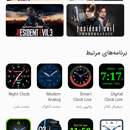
برنامه‌های مرتبط
Night Clock
Modern
Smart
Digital
Analog
Clock Live
Clock Live
Clock-7
Wallpaper
Wallpaper-7
دیجیتال کلاکر
والپیپر زنده
ساعت آنالوگ
ساعت شب
پس‌زمینه
ساعت هوشمند
مدرن-7
زنده-۷