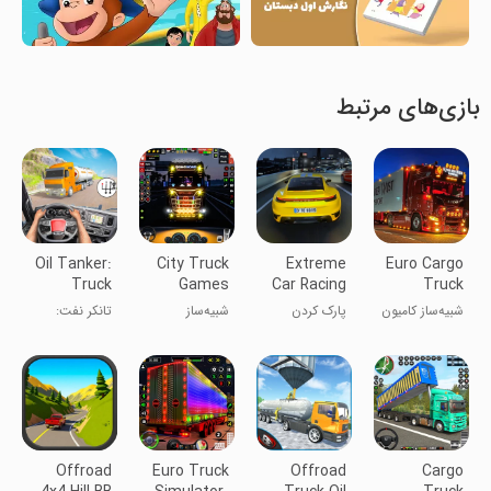
بازی‌های مرتبط
Oil Tanker:
City Truck
Extreme
Euro Cargo
Truck
Games
Car Racing
Truck
Games
Simulator
& Drifting
Simulator
شبیه‌ساز کامیون
پارک کردن
شبیه‌ساز
تانکر نفت:
باری اروپایی
خودرو در
بازی‌های کامیون
بازی‌های
خیابان
شهری
کامیونی
چندطبقه
Offroad
Euro Truck
Offroad
Cargo