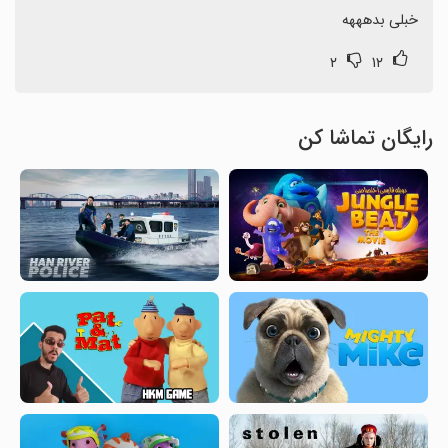
خبلی بدهههه
۲
۱۲
رایگان تماشا کن