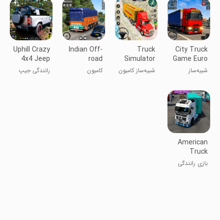
Uphill Crazy
Indian Off-
Truck
City Truck
4x4 Jeep
road
Simulator
Game Euro
Driving
Mountain
3D Truck
Truck 3d
شبیه‌‌ساز
شبیه‌ساز کامیون
کامیون
رانندگی جیپ
Truck
Games
رانندگی کامیون
۳D
کوهستانی هند
۴x۴ دیوانه در
سه بعدی
سر بالایی
American
Truck
Driving
بازی رانندگی
Game 3D
کامیون
آمریکایی ۳D