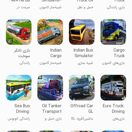
4x4 Hill BB
Simulator-
Truck Oil
Truck
Oil Cargo
Transporter
Driving
بازی رانندگی
حمل و نقل
شبیه‌ساز کامیون
سرعت در
Truck
کامیون باربری
نفت با کامیون
یورو - بار نفتی
جاده‌های
Game
آفرود
ناهموار ۴x4
Cargo
Indian Bus
Indian
بازی تانکر
Truck
Simulator
Cargo
سوخت
Truck
Bus Games
Games
بازی‌های کامیون
شبیه سازی
شبیه‌ساز کامیون
رانندگی
Simulator
Truck Sim
باری شبیه‌ساز
باربری هندی
3D
کامیون ۳ بعدی
Sea Bus
Oil Tanker
Offroad Car
Euro Truck:
Driving:
Transport
GL
Driving
Coach
Game 3D
Games
بازی‌های
ماشین‌آفرود GL
بازی حمل و
رانندگی اتوبوس
Driver
رانندگی کامیون
نقل تانکر نفتی
دریایی: راننده
اروپایی
3D
اتوبوس