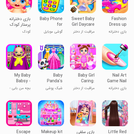
Fashion
Sweet Baby
Baby Phone
بازی دخترانه
Dress up
Girl Daycare
for
پرستار کودک
Toddlers
girls games
بازی دخترانه
مراقبت از دختر
گوشی موبایل
کودک
Games
خیاطی لباس
بچه شیرین
برای بچه‌ها
My Baby
Baby
Baby Girl
Nail Art
Babsy -
Panda's
Caring:
Game Nail
Playground
Fashion
Animal
Salon
بازی دخترانه
مراقبت از دختر
شیک پوشی
بچه من بابی -
Fun
Dress Up
Dress
Games
مانیکور ناخن
بچه: لباس
پاندا کوچولو
تفریح در پارک
حیوانات
Little Red
بازی سلفی
Makeup kit
Escape