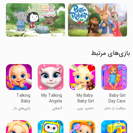
بازی‌های مرتبط
Talking
My Talking
My Baby:
Baby Girl
Baby
Angela
Baby Girl
Day Care
Games
Babsy
مراقبت از دختر
دخترم: بیبی
آنجلای
بازی‌های ناز
with Babsy
کوچولو
گریل ببسی
سخنگوی من
صحبت‌کننده با
بابسی