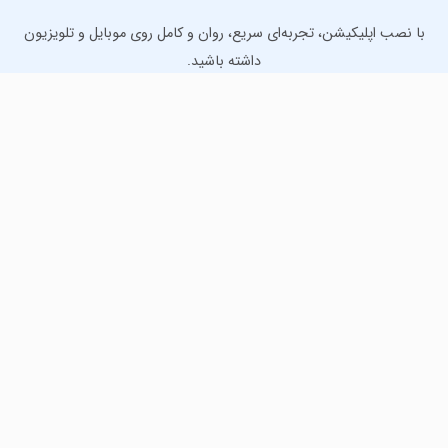
با نصب اپلیکیشن، تجربه‌ای سریع، روان و کامل روی موبایل و تلویزیون
داشته باشید.
دانلود نسخه موبایل
دانلود نسخه تلویزیون TV
لذت دانلود جدیدترین بازی‌ها و بهترین برنامه‌های اندروید از
مایکت!
دانلود جدیدترین بازی‌های اندروید برای اوقات فراغت و دریافت
بهترین برنامه‌های کاربردی برای انجام انواع فعالیت‌های روزانه. لینک
مستقیم، رایگان و سریع، تست شده و امن با نصب خودکار دیتا‍.