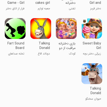
Girl and
دخترانه
cakes girl
Game - Girl
Room
games
Wolfy
دختر قرمز
تفننی
جعبه لوازم
فرار از اتاق دختر
کوچک و گرگ
آرایش کیک
دخترانه
Sweet Baby
‏بازی دخترانه
Talking
Fart Sound
Girl
مراقبت از دو
Donald
Board
Summer
قلو ها
Donkey
زیرکی دختر بچه
کودک
دونالد الاغ
تخته صداهای
Fun
تابستانی
سخنگو
باد معده
Talking
Donald
Donkey Ice
حیوان سخنگو
Fun
دونالد و