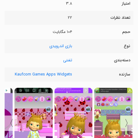
امتیاز
۳.۸
تعداد نظرات
۲۲
حجم
۱۰۴ مگابایت
نوع
بازی اندرویدی
دسته‌بندی
تفننی
سازنده
Kaufcom Games Apps Widgets
〉
〈