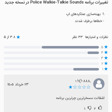
تغییرات برنامه Police Walkie-Talkie Sounds در نسخه جدید
\- بهینه‌سازی عملکردهای اپ
- خطاها برطرف شدند
نظرات و امتیازها
۳۳ نظر
۳.۸ از ۵
۵
۴
۳
۲
۱
,۸۸۸-!)؛!:؛
٢٣ خرداد ١٤٠٥
☆☆☆☆★
اشقالت مسخرترین چرترین برنامه
۱
۲