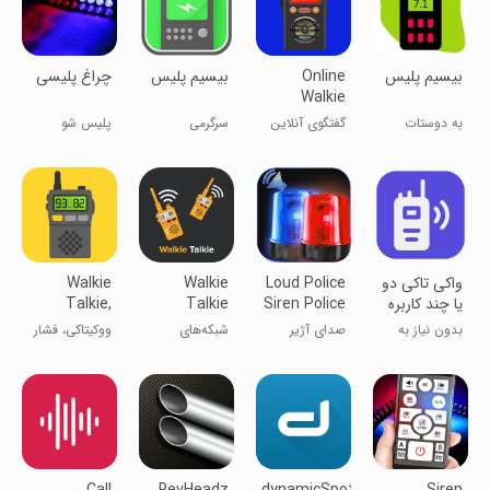
‏بیسیم پلیس
Online
بیسیم پلیس
چراغ پلیسی
Walkie
Talkie Lite
به دوستات
گفتگوی آنلاین
سرگرمی
پلیس شو
بیسیم بزن
واکی‌تاکی لایت
‏واکی تاکی دو
Loud Police
Walkie
Walkie
یا چند کاربره
Siren Police
Talkie
Talkie,
Push to
Offline
Light
بدون نیاز به
صدای آژیر
شبکه‌های
ووکیتاکی، فشار
Talk
تماس و SMS
پلیس بلند و
اجتماعی
برای صحبت
چراغ پلیس
کردن