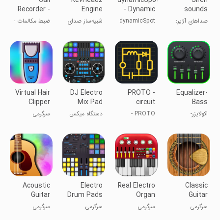
Call
RevHeadz
dynamicSpot
Siren
Recorder -
Engine
- Dynamic
sounds
Talker ACR
Sounds
Island
set: siren
صداهای آژیر:
dynamicSpot
شبیه‌‌ساز صدای
ضبط مکالمات -
system
سیستم آژیر
- جزیره
اتومبیل
تماس‌گیرنده
دینامیک
ACR
Virtual Hair
DJ Electro
PROTO -
Equalizer-
Clipper
Mix Pad
circuit
Bass
Simulator
simulator
Booster&Volum
اکولایزر-
PROTO -
دستگاه میکس
سرگرمی
تقویت‌کننده
شبیه‌ساز مدار
الکترونیک
بیس و حجم
دی.جی.
Acoustic
Electro
Real Electro
Classic
Guitar
Drum Pads
Organ
Guitar
سرگرمی
سرگرمی
سرگرمی
سرگرمی