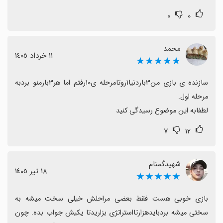
به‌طور کلی نظر غالب مثبت است و با رفع باگ‌ها و ارائه
۰
۰
به‌روزرسانی‌های بیشتر، تجربه بازی برای علاقه‌مندان به این
سبک می‌تواند بسیار رضایت‌بخش باشد.
محمد
١١ خرداد ١٤٠٥
★★★★★
سازنده ی بازی من۳باردنیا۱روتامرحله ی۱۰رفتم اما هر۳بارمنو بردبه 
لطفابه این موضوع رسیدگی کنید
۷
۱۲
شهیدگمنام
١٨ تیر ١٤٠٥
★★★★★
بازی خوبی هست فقط بعضی مراحلش خیلی سخت میشه به 
سختی میشه بردبایدهزارتااستراتژی بزاریدتا یکیش جواب بده. چون 