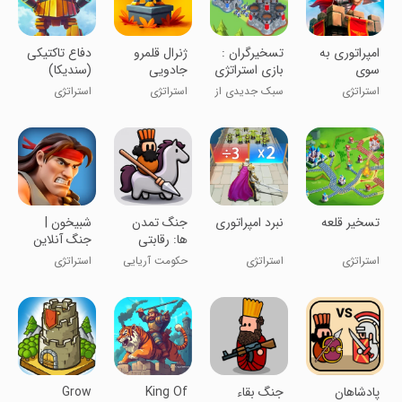
امپراتوری به
تسخیرگران :
‏ژنرال قلمرو
دفاع تاکتیکی
سوی
بازی استراتژی
جادویی
(سندیکا)
پیشرفت
جدید
استراتژی
سبک جدیدی از
استراتژی
استراتژی
استراتژی
تسخیر قلعه
‏‏‏‏‏‏‏‏‏نبرد امپراتوری
‏‏‏‏‏‏‏‏جنگ تمدن
‏‏شبیخون |
ها: رقابتی
جنگ آنلاین
استراتژی
استراتژی
حکومت آریایی
استراتژی
رو سربلند کن!
‏‏‏پادشاهان
‏‏‏‏جنگ بقاء
King Of
Grow