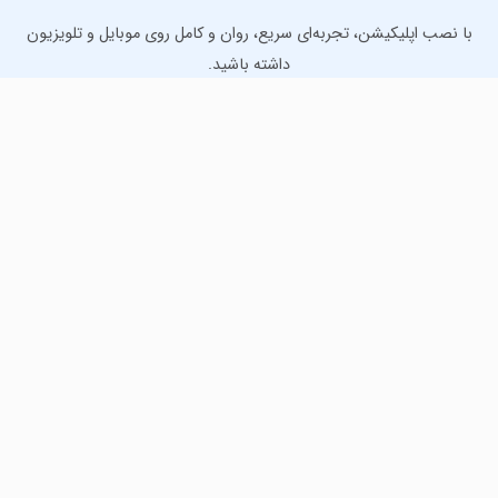
با نصب اپلیکیشن، تجربه‌ای سریع، روان و کامل روی موبایل و تلویزیون
داشته باشید.
دانلود نسخه موبایل
دانلود نسخه تلویزیون TV
لذت دانلود جدیدترین بازی‌ها و بهترین برنامه‌های اندروید از
مایکت!
دانلود جدیدترین بازی‌های اندروید برای اوقات فراغت و دریافت
بهترین برنامه‌های کاربردی برای انجام انواع فعالیت‌های روزانه. لینک
مستقیم، رایگان و سریع، تست شده و امن با نصب خودکار دیتا‍.