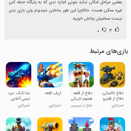
بعضی مراحل امکان نداره بتونی اجازه ندی که به پایگاه حمله کنن 
غیره ممکن هست. حالاچرا این طور ساختن نمیدونم ولی بازی بدی 
نیست سختیش چالش خوبیه
۰
۳
بازی‌های مرتبط
‏‏‏‏دفاع تاکتیکی:
‏‏‏دفاع از قلعه :
‏‏‏ارباب قلعه
‏متا تانک: نبرد
دفاع از قلمرو
هجوم تاریکی
تیمی آنلاین
استراتژی
دفاع از سرزمین
استراتژی
استراتژی
میانه!