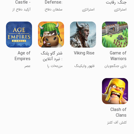
جنگ: رقابت
Defense:
Castle -
ایرانی
Merge TD
Tower
استراتژی
استراتژی
سلطان دفاع:
آرکید دفاع از
Defense
ترکیب TD
قلعه
Game of
Viking Rise
شتر گاو پلنگ
Age of
Warriors
: نبرد آنلاین
Empires
Mobile
بازی جنگجویان
ظهور وایکینگ
مزرعه‌ات را
عصر
ها
نجات بده
امپراتوری‌ها
موبایل
Clash of
Clans
کلش آف کلنز