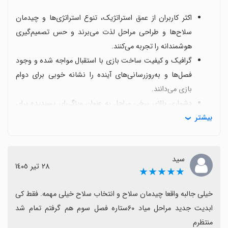
اکثر کاربران از عمق استراتژیک، تنوع استراتژی‌ها و چیدمان
سلاح‌ها و طراحی مراحل لذت می‌برند و حس تصمیم‌گیری
هوشمندانه را تجربه می‌کنند.
گرافیک و کیفیت ساخت بازی با استقبال مواجه شده و وجود
فصل‌ها و به‌روزرسانی‌های آینده را نشانه خوبی برای دوام
بازی می‌دانند.
دشواری بالای برخی مراحل به عنوان ویژگی‌ای پسندیده برای
بیشتر
طرفداران چالش مطرح است، هرچند برای برخی کاربران
ممکن است خیلی سخت باشد.
چند کاربر از باگ‌هایی مانند مشکل در ساخت در کناره صفحه
سید
و نیاز به اینترنت صحبت کرده‌اند و ترجیح می‌دهند حالت
٢٨ تیر ١٤٠٥
★★★★★
آفلاین بهبود یابد.
مشکلات فنی دیگر مانند رفتن به مرحله اول پس از باخت و
خیلی جالبه واقعا چیدمان سلاح و انتخاب سلاح خیلی مهمه. فقط کی 
برخی مشکلات اجرا روی گوشی‌های کوچ‌قیمت یا کم‌قدرت
ابدیت جدید مراحل میاد ۶۰ستاره فصل سوم هم گرفتم تمام شد 
گزارش شده است.
منتظرم