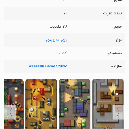
امتیاز
۴.۱
تعداد نظرات
۷۰
حجم
۳۸ مگابایت
نوع
بازی اندرویدی
دسته‌بندی
اکشن
سازنده
Assassin Game Studio
〉
〈