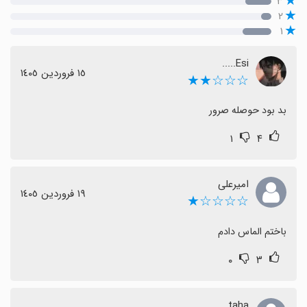
۳
۲
۱
Esi.....
١٥ فروردین ١٤٠٥
☆☆☆★★
بد بود حوصله صرور
۱
۴
امیرعلی
١٩ فروردین ١٤٠٥
☆☆☆☆★
باختم الماس دادم
۰
۳
taha