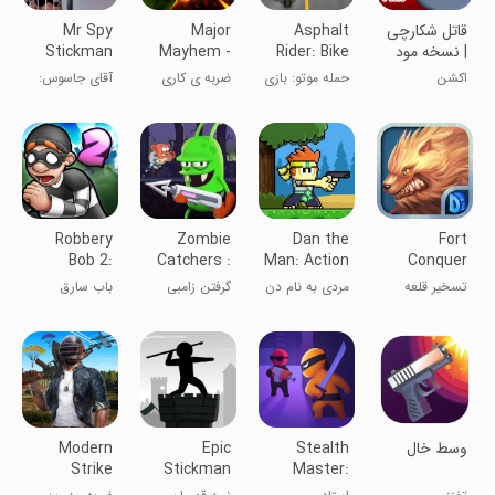
قاتل شکارچی
Asphalt
Major
Mr Spy
| نسخه مود
Rider: Bike
Mayhem -
Stickman
شده
Attack
Go
Bullet
اکشن
حمله موتو: بازی
ضربه ی کاری
آقای جاسوس:
Shooter
Commando
دوچرخه
(میجور میهم)
بازی تیراندازی
Free Offline
stickman آزاد
Games
و آفلاین
Robbery
Zombie
Dan the
Fort
Bob 2:
Catchers :
Man: Action
Conquer
Double
Hunt & sell
Platformer
تسخیر قلعه
مردی به نام دن
گرفتن زامبی
باب سارق
Trouble
‏‏‏وسط خال
Stealth
Epic
Modern
Strike
Stickman
Master:
:Multiplayer
Knight Hero
Assassin