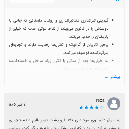
گیم‌پلی تیراندازی تک‌تیراندازی و روایت داستانی که جانی با
دوستش را در کانون می‌بیند، از نقاط قوتی است که خیلی از
بازیکنان را جذب می‌کند.
برخی کاربران از گرافیک و کنترل‌ها رضایت دارند و تجربه‌ای
سرگرم‌کننده توصیف می‌کنند.
اما خیلی‌ها بعد از مدتی با تکرار زیاد مراحل و خسته‌کننده
شدن تجربه روبه‌رو می‌شوند.
بیشتر
مشکلاتی مانند گیر کردن در مراحل خاص (مثلاً مرحله ۱۷۷
پشت دیوار) و نیاز به بروزرسانی برای رفع باگ‌ها مطرح
است.
reza
اگر به دنبال تجربه سریع و لذت‌بخش تیراندازی با داستان
٤ تیر ١٤٠٥
☆★★★★
هستید، ممکن است از بازی لذت ببرید، اما برای تجربه
طولانی‌تر بهبود مداوم و رفع باگ‌ها می‌تواند تفاوت ایجاد کند.
یه سوال دارم توی مرحله ی ۱۷۷ یارو پشت دیوار قایم شده جچوری 
بزنمش یه آپدیت بدید که این مشکل حل شه هی گیر کردم تو اون 