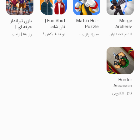
Merge
Match Hit -
‏‏‏Fun Shot |
‏‏‏‏‏‏بازی تیرانداز
Archers:
Puzzle
فان شات
حرفه ای |
Bow and
Fighter
شلیک نهایی
ادغام کمانداران:
مبارزه پازلی -
تو فقط بکش !
راز بقا | زامبی
Arrow
دفاع از قلعه
تطابق ضربه
شکار کن!
Hunter
Assassin
قاتل شکارچی