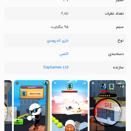
امتیاز
۴.۷
تعداد نظرات
۲,۱۸۱
حجم
۹۵ مگابایت
نوع
بازی اندرویدی
دسته‌بندی
اکشن
سازنده
SayGames Ltd
〉
〈