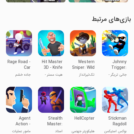
بازی‌های مرتبط
Rage Road -
Hit Master
Western
Johnny
Car
3D - Knife
Sniper: Wild
Trigger:
Shooting
Assassin
West FPS
Action
جانی تریگر -
تک‌تیرانداز
هیت مستر -
جاده خشم
Game
Shooter
تیراندازی اکشن
غربی
ضارب حرفه‌ای
Agent
Stealth
HellCopter
Stickman
Action -
Master:
Ragdoll
Spy
Assassin
Fighter:
بوکس استیکمن
هلیکوپتر جهنمی
استاد
مامور عملیات