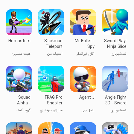
Shooter
Ninja
Bash
پنهان‌کاری
ویژه
Hitmasters
Stickman
Mr Bullet -
Sword Play!
Teleport
Spy
Ninja Slice
Master 3D
Puzzles
Runner
شمشیربازی
آقای تیرانداز
استیک من
هیت مسترز -
نینجا
استاد تلپورت
استادان
تیراندازی
Squad
FRAG Pro
Agent J
Angle Fight
Alpha -
Shooter
3D - Sword
Action
Game
شمشیربازی
عامل جی
مبارزان حرفه ای
گروه آلفا -
Shooting
تیراندازی اکشن