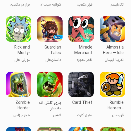
Case 23
Platformer
Arles
Human
تکاملیسم
فرار مکعب:
شوالیه سیب ۲:
فرار در مکعب:
Origins
انسانی: آغاز
آرلس
صفحه‌نمایش
پرونده ۲۳
انسان
سرگرم‌کننده
Rick and
Guardian
Miracle
Almost a
Morty:
Tales
Merchant
Hero — Idle
Pocket
RPG
تقریبا قهرمان
تاجر معجزه
داستان‌های
مورتی های
Mortys
نگهبان
جیبی
Rumble
Card Thief
بازی کلش اف
Zombie
Heroes -
مانستر
Horde:
Heroes FPS
Adventure
قهرمانان
سارق کارت
اکشن
هجوم زامبی:
& RPG
RPG
غول‌پیکر -
قهرمانان FPS و
ماجرایی RPG
RPG