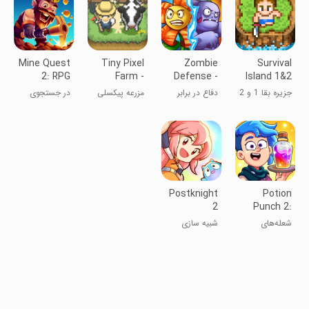
Mine Quest
Tiny Pixel
Zombie
Survival
2: RPG
Farm -
Defense -
Island 1&2
Mining
Simple
Plants War
جزیره بقا 1 و 2
دفاع در برابر
مزرعه پیکسلی
در جستجوی
Game
Game
زامبی - جنگ
کوچک - بازی
معدن
گیاهان
ساده
Postknight
Potion
2
Punch 2:
Cooking
شعله‌های
شبیه سازی
Quest
معجون ۲:
ماموریت آشپزی