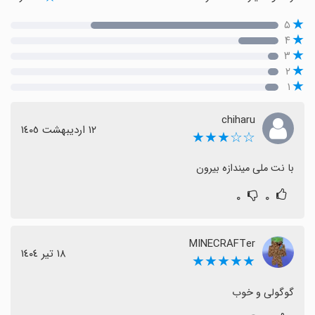
۵
۴
۳
۲
۱
chiharu
١٢ اردیبهشت ١٤٠٥
☆☆★★★
با نت ملی میندازه بیرون
۰
۰
MINECRAFTer
١٨ تیر ١٤٠٤
★★★★★
گوگولی و خوب