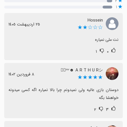
۲
۱
Hossein
٢٥ اردیبهشت ١٤٠٥
☆☆☆★★
نت ملی نمیاره
۱
۰
‌‌‌‌𖤐⃟ᵐʳ☻︎ A R T H U Rシ︎
٨ فروردین ١٤٠٢
★★★★★
دوستان بازی عالیه ولی نمیدونم چرا بالا نمیاره اگه کسی میدونه 
خواهشا بگه
۲
۳