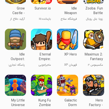
Grow
Survivor.io
Idle
Zooba: Fun
Castle -
Weapon
Battle
Tower
Shop
Royale
زوبا: بتل رویال
فروشگاه سلاح
بازمانده.io
آرکید دفاع از
Defense
Games
حیوانات
بیکار
قلعه
Idle
Eternal
XP Hero
Maximus 2:
Outpost:
Empire:
Fantasy
Upgrade
Warrior
Beat-Em-
مکسیموس ۲:
قهرمان XP
ماجراجویی
پاسگاه تجاری:
Games
Eras
Up
مبارزه‌ با
بازی‌های راکد
افسانه‌ای
My Little
Kung Fu
Galactic
Hero
Universe
Zombie
Dorm
Factory -