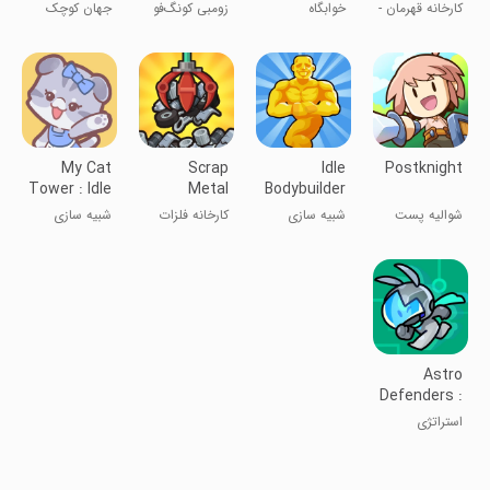
Idle tycoon
کارخانه قهرمان -
خوابگاه
زومبی کونگ‌فو
جهان کوچک
تاجر تنبل
کهکشانی
من
My Cat
Scrap
Idle
Postknight
Tower : Idle
Metal
Bodybuilder
Tycoon
Factory
Manager
شوالیه پست
شبیه سازی
کارخانه فلزات
شبیه سازی
اسقاطی
Astro
Defenders :
Capt.Couch
استراتژی