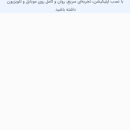
با نصب اپلیکیشن، تجربه‌ای سریع، روان و کامل روی موبایل و تلویزیون
داشته باشید.
دانلود نسخه موبایل
دانلود نسخه تلویزیون TV
لذت دانلود جدیدترین بازی‌ها و بهترین برنامه‌های اندروید از
مایکت!
دانلود جدیدترین بازی‌های اندروید برای اوقات فراغت و دریافت
بهترین برنامه‌های کاربردی برای انجام انواع فعالیت‌های روزانه. لینک
مستقیم، رایگان و سریع، تست شده و امن با نصب خودکار دیتا‍.