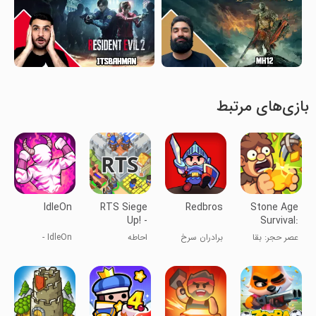
بازی‌های مرتبط
IdleOn
RTS Siege
Redbros
Stone Age
Up! -
Survival:
Medieval
Craft game
عصر حجر: بقا
برادران سرخ
احاطه
IdleOn -
War
نقش‌آفرینی
بی‌کار