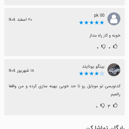
pk 00
٢٠ اسفند ١٤٠٤
★★★★★
خوبه و کار راه بنداز
۰
۰
بینگو یونایتد
١٨ شهریور ١٤٠٤
☆★★★★
کدنویسی تو موبایل رو تا حد خوبی بهینه سازی کرده و من واقعا 
راضیم
۰
۳
رایگان تماشا کن