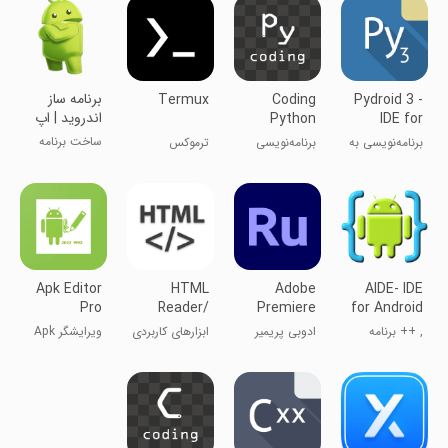
‏‏برنامه ساز
Termux
Coding
Pydroid 3 -
اندروید | اپ
Python
IDE for
استادیو
Python 3
ساخت برنامه
برنامه‌نویسی به
برنامه‌نویسی
ترموکس
بدون کد
زبان پایتون
پایتون
نویسی
Apk Editor
HTML
Adobe
AIDE- IDE
Pro
Reader/
Premiere
for Android
Viewer
Rush: Video
Java C++
, ++ برنامه
ادوبی پریمیر
ابزارهای کاربردی
ویرایشگر Apk
آموزش برنامه
راش
حرفه‌ای
نویسی