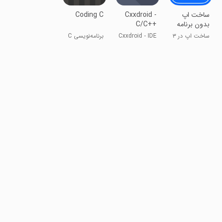
‏ساخت اپ
Cxxdroid -
Coding C
بدون برنامه
C/C++
نویسی
compiler
ساخت اپ در ۳
Cxxdroid - IDE
برنامه‌نویسی C
IDE
XStudio
دقیقه با گوشی
کامپایلر C/C++