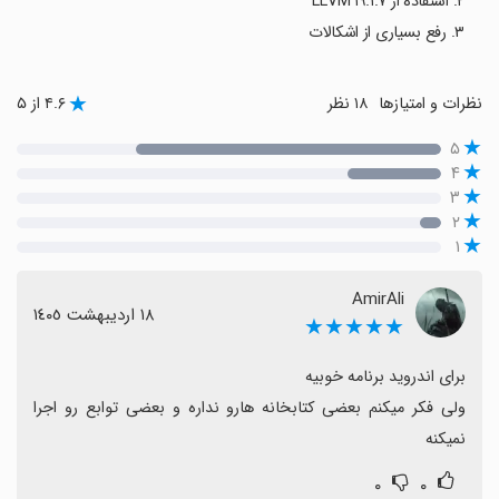
۲. استفاده از LLVM ۱۹.۱.۷
۳. رفع بسیاری از اشکالات
نظرات و امتیازها
۱۸ نظر
۴.۶ از ۵
۵
۴
۳
۲
۱
AmirAli
١٨ اردیبهشت ١٤٠٥
★★★★★
ولی فکر میکنم بعضی کتابخانه هارو نداره و بعضی توابع رو اجرا 
نمیکنه
۰
۰