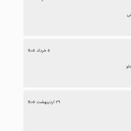
٥ خرداد ١٤٠٥
لو
٢٩ اردیبهشت ١٤٠٥