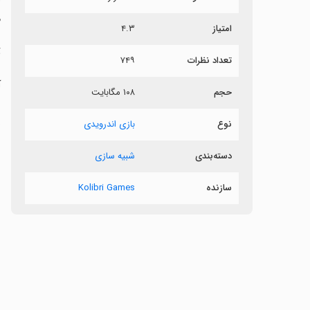
م
امتیاز
۴.۳
ت
تعداد نظرات
۷۴۹
حجم
۱۰۸ مگابایت
س
ص
نوع
بازی اندرویدی
دسته‌بندی
شبیه سازی
سازنده
Kolibri Games