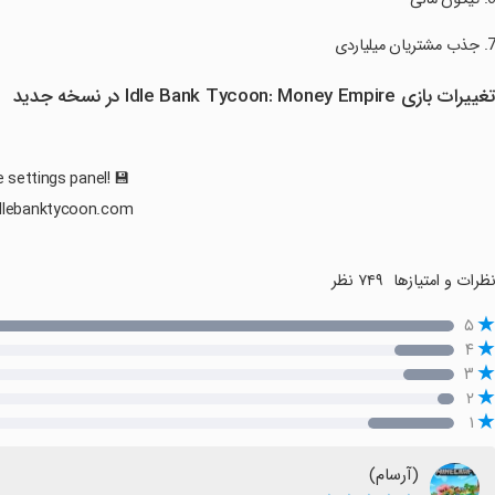
غییرات بازی Idle Bank Tycoon: Money Empire در نسخه جدید
settings panel! 💾
dlebanktycoon.com
ظرات و امتیازها
۷۴۹ نظر
۵
۴
۳
۲
۱
(آرسام)