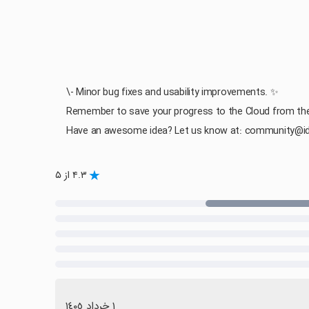
\- Minor bug fixes and usability improvements. ✨
Remember to save your progress to the Cloud from the 
Have an awesome idea? Let us know at: community@i
۴.۳ از ۵
١ خرداد ١٤٠٥