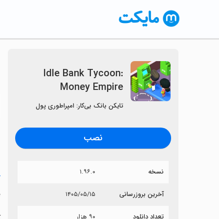
Idle Bank Tycoon:
Money Empire
〈
تایکن بانک بی‌کار: امپراطوری پول
نصب
نسخه
۱.۹۶.۰
خ
e
آخرین بروزرسانی
۱۴۰۵/۰۵/۱۵
تعداد دانلود
۹۰ هزار