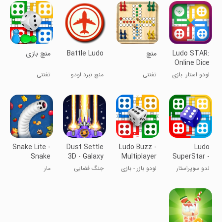
Ludo STAR:
منچ
Battle Ludo
‏منچ بازی
Online Dice
Game
لودو استار: بازی
تفننی
منچ نبرد لودو
تفننی
آنلاین تاس
Snake Lite -
Dust Settle
Ludo Buzz -
Ludo
Snake
3D - Galaxy
Multiplayer
SuperStar -
Game
Attack
Game
Board
لدو سوپراستار
لودو بازر - بازی
جنگ فضایی
مار
Game
چندنفره