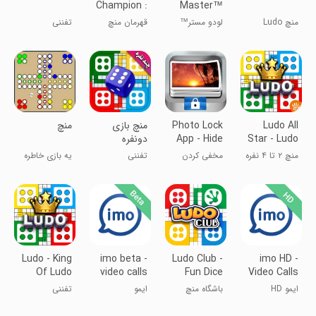
Champion :
Master™
Knight R
Lite - Dice
منچ Ludo
لودو مستر™
قهرمان منچ
تفننی
Game
King™
لایت - بازی
تاس
Ludo All
Photo Lock
منچ بازی
‏‏منچ
Star - Ludo
App - Hide
دونفره
Pictures
Game
منچ ۲ تا ۴ نفره
مخفی کردن
تفننی
یه بازی خاطره
عکس -
انگیز
اپلیکیشن قفل
عکس
Ludo - King
imo beta -
Ludo Club -
imo HD -
Of Ludo
video calls
Fun Dice
Video Calls
Games
and chat
Game
and Chats
ایمو HD
باشگاه منچ
ایمو
تفننی