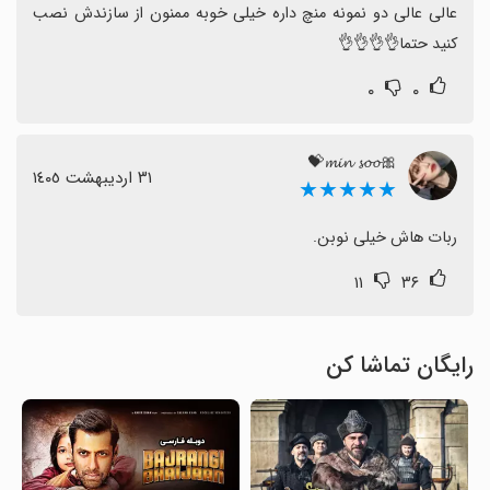
عالی عالی دو نمونه منچ داره خیلی خوبه ممنون از سازندش نصب 
کنید حتما👌👌👌👌
۰
۰
🎀𝓶𝓲𝓷 𝓼𝓸𝓸💝
٣١ اردیبهشت ١٤٠٥
★★★★★
ربات هاش خیلی نوبن.
۱۱
۳۶
رایگان تماشا کن