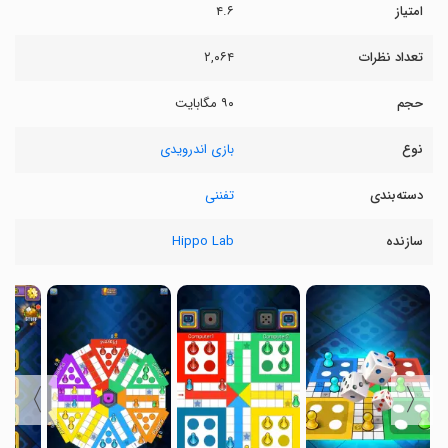
امتیاز
۴.۶
تعداد نظرات
۲,۰۶۴
حجم
۹۰ مگابایت
نوع
بازی اندرویدی
دسته‌بندی
تفننی
سازنده
Hippo Lab
〉
〈