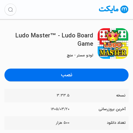
Ludo Master™ - Ludo Board
Game
لودو مستر - منچ
نصب
نسخه
۳.۳۳.۵
آخرین بروزرسانی
۱۴۰۵/۰۳/۲۰
تعداد دانلود
۵۰۰ هزار