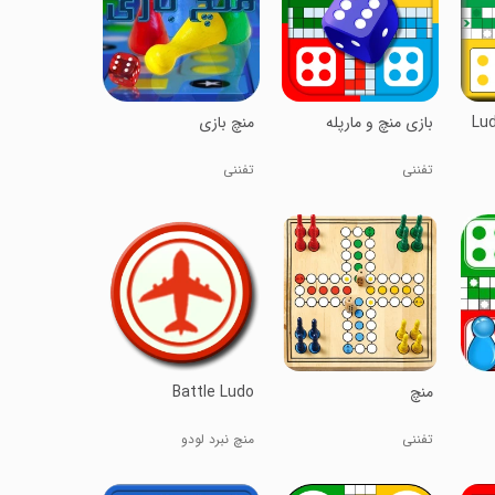
Lud
بازی منچ و مارپله
منچ بازی
تفننی
تفننی
منچ
Battle Ludo
تفننی
منچ نبرد لودو