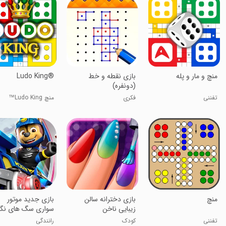
منچ و مار و پله
بازی نقطه و خط
Ludo King®
(دونفره)
تفننی
فکری
منچ Ludo King™
منچ
‏بازی دخترانه سالن
بازی جدید موتور
زیبایی ناخن
سواری سگ های نگه
تفننی
کودک
رانندگی