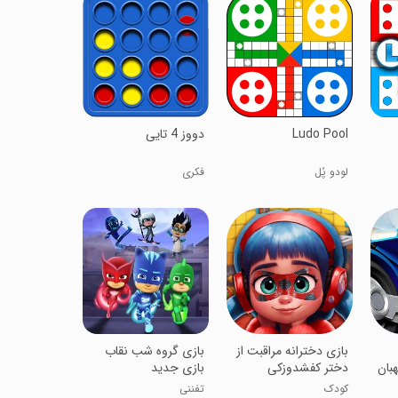
Ludo Pool
‏‏دووز 4 تایی
لودو پُل
فکری
بازی دخترانه مراقبت از
بازی گروه شب نقاب
بان
دختر کفشدوزکی
بازی جدید
کودک
تفننی