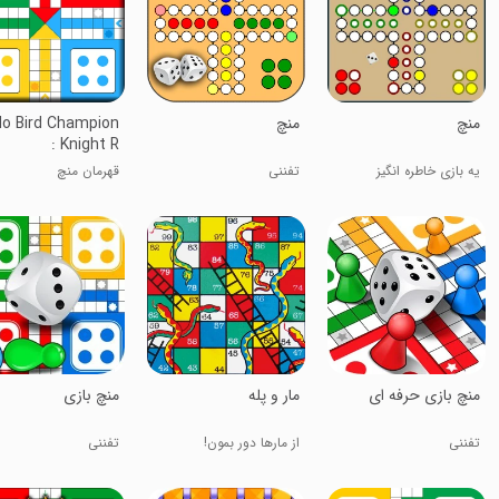
‏‏منچ
منچ
o Bird Champion
: Knight R
یه بازی خاطره انگیز
تفننی
قهرمان منچ
‏منچ بازی حرفه ای
مار و پله
‏منچ بازی
تفننی
از مارها دور بمون!
تفننی