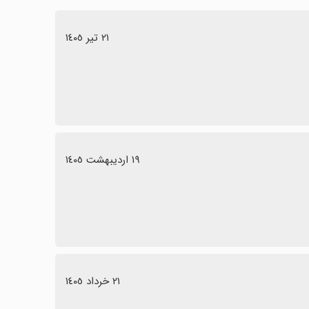
٢١ تیر ١٤٠٥
١٩ اردیبهشت ١٤٠٥
٢١ خرداد ١٤٠٥