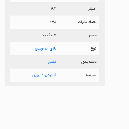
امتیاز
۴.۲
د
تعداد نظرات
۱,۴۳۸
ب
حجم
۵ مگابایت
نوع
بازی اندرویدی
‏
دسته‌بندی
تفننی
سازنده
استودیو دارچین
‏
‏
‏