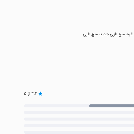
 نفره، منج بازی جدید، منچ بازی
۴.۲ از ۵