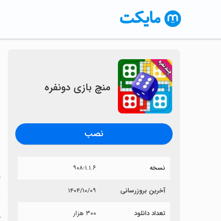
منچ بازی دونفره
نصب
نسخه
۹۰۸-۱.۱.۶
خ
آخرین بروزرسانی
۱۴۰۴/۱۰/۰۹
م
تعداد دانلود
۳۰۰ هزار
آ