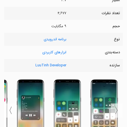
امتیاز
۴.۷
تعداد نظرات
۴,۶۷۷
حجم
۹ مگابایت
نوع
برنامه اندرویدی
دسته‌بندی
ابزارهای کاربردی
سازنده
LuuTinh Developer
〉
〈