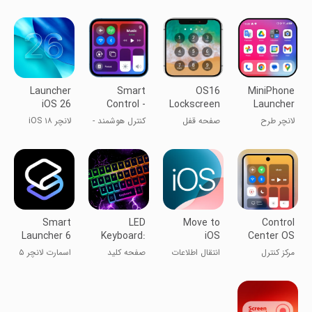
(TiOS) لایت
پنل تنظیم صدا
شماره‌گیر تلفن
برای اندروید
Launcher
Smart
OS16
MiniPhone
iOS 26
Control -
Lockscreen
Launcher
Launcher
for iphone
26: Cool OS
لانچر طرح
صفحه قفل
کنترل هوشمند -
لانچر iOS ۱۸
OS
14
آیفون
OS16 برای
لانچر OS
آیفون ۱۴
Smart
LED
Move to
Control
Launcher 6
Keyboard:
iOS
Center OS
‧ Home
RGB
مرکز کنترل
انتقال اطلاعات
صفحه کلید
اسمارت لانچر ۵
Screen
Lighting
سیستم عامل
از اندروید به
LED
آیفون