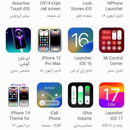
Assistive
OS14 style
Lock
HiPhone
Touch iOS
call screen
Screen iOS
Launcher
theme, full
26
OS
لانچر آیفون ۱۳
صفحه قفل
تم صفحه
میانبر آی‌اواس
screen
Phone:Fast
آی‌او‌اس ۱۵
تماس به سبک
۱۵ برای اندروید
video
OS14، ویدیو
تمام صفحه
Mi Control
Launcher
iPhone 15
تم شارژ
Center
iOS 16
Pro Max
گوشی
Launcher
کنترل سنتر
لانچر آی او اس
لانچر آیفون ۱۵
شخصی سازی
شیائومی - پنل
۱۶
پرو مکس
نوتیفیکیشن‌ها
و تنظیمات
سریع
iPhone 14
iCall -
Ultra
Launcher
Theme for
Phone
Volume
iOS 17
Android
Dialer
Control
(TiOS) Lite
راه‌انداز iOS ۱۷
شخصی‌سازی
iCall - صفحه
تم آیفون ۱۴
Screen
Styles