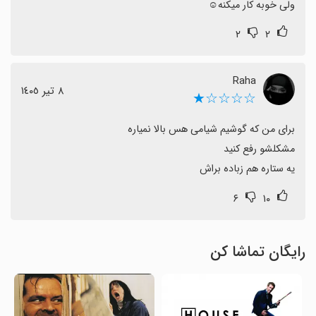
ولی خوبه کار میکنه☺
۲
۲
Raha
٨ تیر ١٤٠٥
☆☆☆☆★
یه ستاره هم زباده براش
۶
۱۰
رایگان تماشا کن