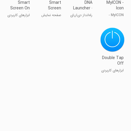
Smart
Smart
DNA
MyICON -
Screen On
Screen
Launcher ‧
Icon
Off (New)
On/Off
Home
Changer,
MyICON -
راه‌انداز دی‌ان‌ای
صفحه نمایش
ابزارهای کاربردی
Auto
Screen
Themes
تغییر دهنده
هوشمند روشن/
آیکن و تم‌ها
خاموش خودکار
Double Tap
Off
ابزارهای کاربردی