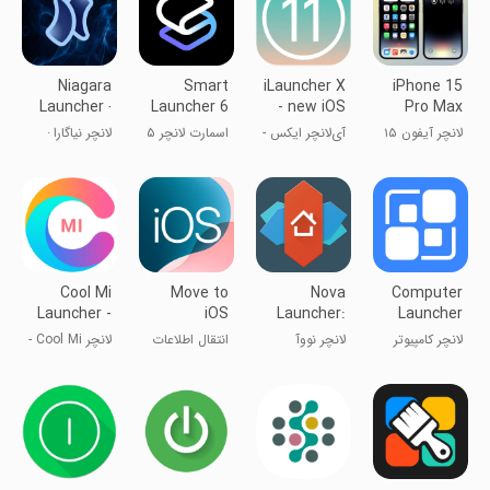
Niagara
Smart
iLauncher X
iPhone 15
Launcher ‧
Launcher 6
- new iOS
Pro Max
Home
‧ Home
theme for
Launcher
لانچر آیفون ۱۵
آی‌لانچر ایکس -
اسمارت لانچر ۵
لانچر نیاگارا ‧
Screen
Screen
iphone
پرو مکس
تم جدید
صفحه اصلی
launcher
آی‌او‌اس برای
لانچر آیفون
Cool Mi
Move to
Nova
Computer
Launcher -
iOS
Launcher:
Launcher
CC
Home
Pro
لانچر کامپیوتر
لانچر نووآ
انتقال اطلاعات
لانچر Cool Mi -
Launcher
Screen
حرفه‌ای
از اندروید به
لانچر CC
آیفون