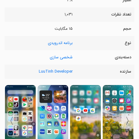
امتیاز
۴.۸
تعداد نظرات
۱,۰۳۱
حجم
۱۵ مگابایت
نوع
برنامه اندرویدی
دسته‌بندی
شخصی سازی
سازنده
LuuTinh Developer
〉
〈