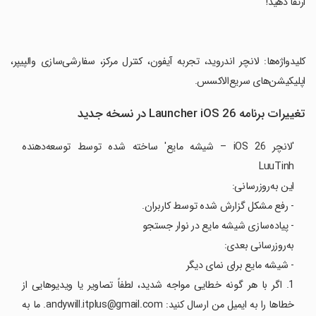
ارتقا دهید!
‏کلیدواژه‌ها: لانچر اندروید، تجربه آیفون، کنترل مرکز، سفارشی‌سازی والپیپر،
اپلیکیشن‌های سریع‌الاکسس.
تغییرات برنامه Launcher iOS 26 در نسخه جدید
'لانچر iOS 26 – شیشه مایع' ساخته شده توسط توسعه‌دهنده
LuuTinh
این به‌روزرسانی:
- رفع مشکل گزارش شده توسط کاربران.
- پیاده‌سازی شیشه مایع در نوار جستجو
به‌روزرسانی بعدی:
- شیشه مایع برای نمای دیگر
1. اگر با هر گونه خطایی مواجه شدید، لطفاً تصاویر یا ویدیوهایی از
خطاها را به ایمیل من ارسال کنید: andywill.itplus@gmail.com. ما به