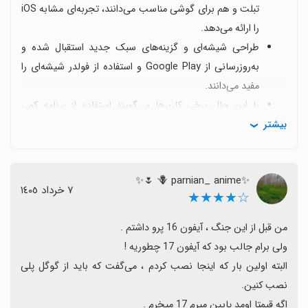
تبلت و هم برای گوشی مناسب می‌دانند، تجربه‌ای مشابه iOS
را ارائه می‌دهد.
طراحی شیشه‌ای و گزینه‌های سبک جدید استقبال شده و
به‌روزرسانی از Google Play و استفاده از فولدر شیشه‌ای را
مفید می‌دانند.
با این حال برخی کاربرها می‌گویند استفاده از برنامه کمی
بیشتر
دشوار است و یادگیری برخی تنظیمات لازم است.
از جمله نگرانی‌ها، گاهی لمس‌ها پاسخ نمی‌دهند یا برخی
برنامه‌ها به درستی باز نمی‌شوند که نشان‌دهنده وجود
✨️🪻 parnian_ anime 🌷✨️
فرصت‌هایی برای بهبود پایداری است.
٧ خرداد ١٤٠٥
☆★★★★
تجربه نصب گاه به گوگل پلی ارجاع می‌شود و برخی کاربران
درباره قیمت‌ها و احتمال خرید نسخه‌های آینده با کاهش
قیمت صحبت می‌کنند.
در کل دیدگاه‌ها مثبت است و با بهبودهای کوچک می‌تواند
البته اولین بار که اینجا نصب کردم ، می‌گفت که باید از گوگل پلی 
تجربه کاربری بسیار خوبی ارائه دهد.
اگه قیمتا اومد پایین میرم 17 میخرم .