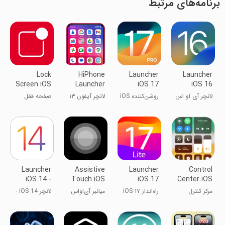
برنامه‌های مرتبط
Lock
HiPhone
Launcher
Launcher
Screen iOS
Launcher
iOS 17
iOS 16
26
OS
لانچر آی او اس
روشن‌کننده iOS
لانچر آیفون ۱۳
صفحه قفل
Phone:Fast
۱۶
17
آی‌او‌اس ۱۵
Launcher
Assistive
Launcher
Control
iOS 14 -
Touch iOS
iOS 17
Center iOS
Launcher
(TiOS) Lite
15
مرکز کنترل
راه‌انداز iOS ۱۷
میانبر آی‌اواس
لانچر iOS 14 -
for iPhone
آی‌اواس ۱۵
(TiOS) لایت
۱۵ برای اندروید
لانچر برای
12
آیفون 12