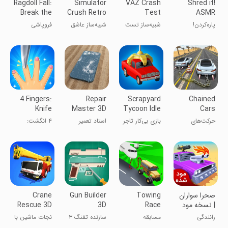
Ragdoll Fall:
Simulator
VAZ Crash
Shred it!
Break the
Crush Retro
Test
ASMR
Bones!
Car
Simulator 2
پاره‌کردن!
شبیه‌ساز تست
شبیه‌ساز عاشق
فروپاشی
ASMR
تصادف VAZ ۲
خودروهای
عروسکی:
قدیمی
استخوان‌ها را
بشکن!
4 Fingers:
Repair
Scrapyard
Chained
Knife
Master 3D
Tycoon Idle
Cars
Games
Game
Impossible
حرکت‌های
بازی بی‌کار تاجر
استاد تعمیر
۴ انگشت:
Stunts
غیرممکن
قراضه
بازی‌های چاقو
خودروهای
زنجیری
صحرا سواران
Towing
Gun Builder
Crane
| نسخه مود
Race
3D
Rescue 3D
شده
رانندگی
مسابقه
سازنده تفنگ ۳
نجات ماشین با
یدک‌کش
بعدی
جرثقیل