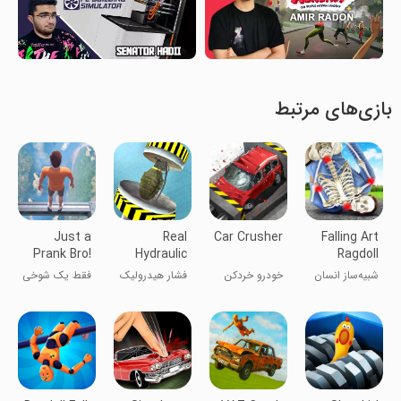
بازی‌های مرتبط
Just a
Real
Car Crusher
Falling Art
Prank Bro!
Hydraulic
Ragdoll
Press:
Simulator
شبیه‌ساز انسان
خودرو خردکن
فشار هیدرولیک
فقط یک شوخی
Crush 3D
رگدال در حال
واقعی: خرد
برادر!
سقوط
کردن 3D