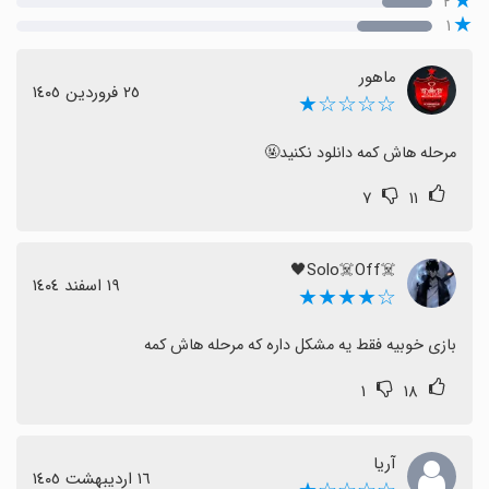
۲
۱
ماهور
٢٥ فروردین ١٤٠٥
☆☆☆☆★
مرحله هاش کمه دانلود نکنید🤬
۷
۱۱
☠️Solo☠️Off🖤
١٩ اسفند ١٤٠٤
☆★★★★
بازی خوبیه فقط یه مشکل داره که مرحله هاش کمه
۱
۱۸
آریا
١٦ اردیبهشت ١٤٠٥