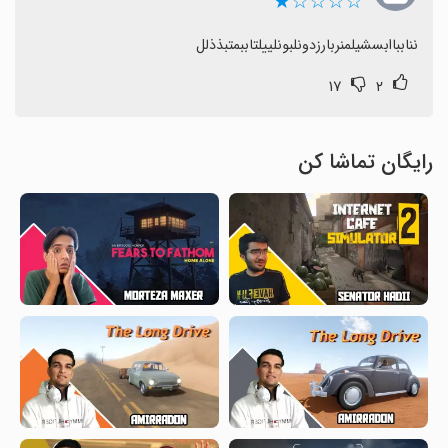
☆☆☆☆★
ننابباابسشیلمنربارزدونلبونلییلتاببمتبذذلل
۱۷
۲
رایگان تماشا کن