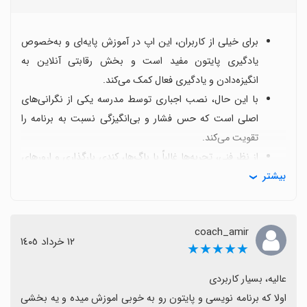
برای خیلی از کاربران، این اپ در آموزش پایه‌ای و به‌خصوص
یادگیری پایتون مفید است و بخش رقابتی آنلاین به
انگیزه‌دادن و یادگیری فعال کمک می‌کند.
با این حال، نصب اجباری توسط مدرسه یکی از نگرانی‌های
اصلی است که حس فشار و بی‌انگیزگی نسبت به برنامه را
تقویت می‌کند.
از نظر فنی، تجربه‌ها غالباً با باگ‌ها، کندی بارگذاری و ارورهای
بیشتر
مکرر همراه است و پشتیبانی یا راهنمایی مناسب هم گاهی
ناکافی گزارش می‌شود.
محتوای آموزشی و نحوه سطح‌بندی مطالب گاه با سطح
coach_amir
دانش کاربران همخوانی ندارد و برخی چالش‌ها نیاز به
١٢ خرداد ١٤٠٥
★★★★★
به‌روزرسانی یا بازبینی دارند.
با وجود این چالش‌ها، تعدادی کاربر از آموزش مؤثر و قدردانی
از تیم توسعه و جنبه‌های سرگرمیِ رقابتی تشکر می‌کنند و
اولا که برنامه نویسی و پایتون رو به خوبی اموزش میده و یه بخشی 