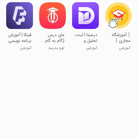
׀ آموزشگاه
‏‏درسیتا | ثبت،
مای درس
‏‏‏فینکا | آموزش
مجازی ׀
تحلیل و
(گام به گام
برنامه نویسی
دیکشنری
گزارش
رایگان)
با گوشی
آموزشی
آموزشی
توو مدرسه
آموزشی
تحلیلگران
مطالعه
شاگرد اول باش