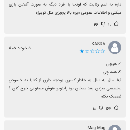
بهبودهای آینده را انگیزه‌دهنده می‌دانند.
داره به اسم رقابت که اونجا با افراد دیگه به صورت آنلاین بازی 
اگر دنبال یادگیری بدون فشار مدرسه و تجربه پایدارتر هستید،
میکنی و اطلاعات عمومی میره بالا یچیزی مثل کوییزه
گزینه‌های دیگر را نیز مدنظر قرار دهید، در حالی که این اپ
۴۶
۱۰
می‌تواند برای برخی کاربران منبع آموزشی مفیدی باشد.
KASRA
٥ خرداد ١٤٠٥
☆☆☆☆★
اینا سال به سال به خاطر کسری بودجه دارن از کتابا به خصوص 
تخصصی میزنن بعد میخان بره پایتونو هوش مصنوعی خرج کنن ؟ 
فعععک نکنم
۱۰
۱۶۲
Mag Mag