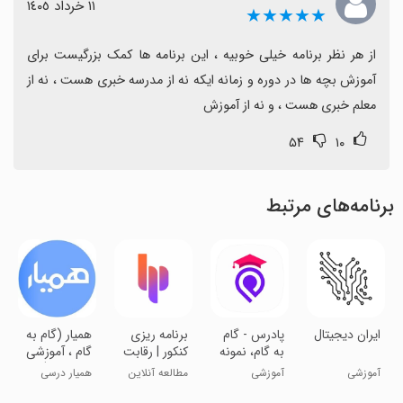
١١ خرداد ١٤٠٥
★★★★★
از هر نظر برنامه خیلی خوبیه ، این برنامه ها کمک بزرگیست برای 
آموزش بچه ها در دوره و زمانه ایکه نه از مدرسه خبری هست ، نه از 
معلم خبری هست ، و نه از آموزش
۵۴
۱۰
برنامه‌های مرتبط
‏‏‏‏‏ایران دیجیتال
‏پادرس - گام
‏‏‏‏‏‏برنامه ریزی
همیار (گام به
به گام، نمونه
کنکور | رقابت
گام ، آموزشی
سوال، جزوه
مطالعه
، تدریس)
آموزشی
آموزشی
مطالعه آنلاین
همیار درسی
کنکور
دانش آموزان