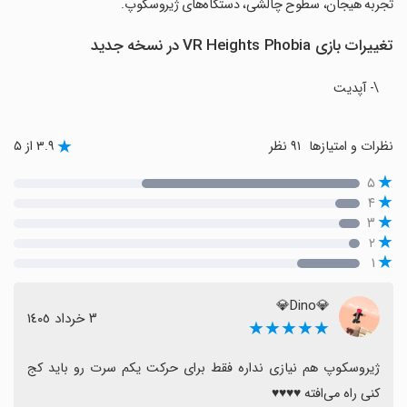
تجربه هیجان، سطوح چالشی، دستگاه‌های ژیروسکوپ.
تغییرات بازی VR Heights Phobia در نسخه جدید
\- آپدیت
نظرات و امتیازها
۹۱ نظر
۳.۹ از ۵
۵
۴
۳
۲
۱
💎Dino💎
٣ خرداد ١٤٠٥
★★★★★
ژیروسکوپ هم نیازی نداره فقط برای حرکت یکم سرت رو باید کج 
کنی راه می‌افته ♥️♥️♥️♥️