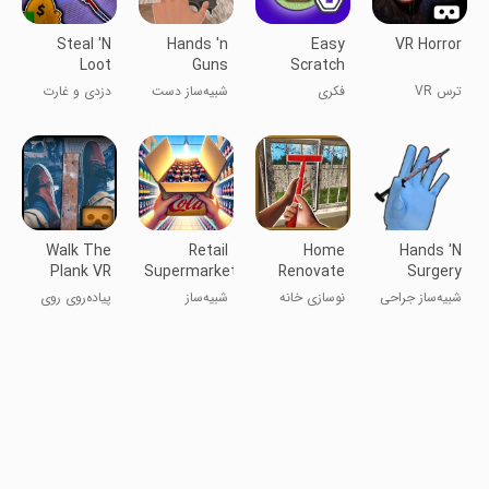
Steal 'N
Hands 'n
Easy
VR Horror
Loot
Guns
Scratch
Simulator
Robux Pro
ترس VR
فکری
شبیه‌ساز دست
دزدی و غارت
Walk The
Retail
Home
Hands 'N
Plank VR
Supermarket
Renovate
Surgery
Simulator
Sell - Flip
Simulator
شبیه‌ساز جراحی
نوسازی خانه
شبیه‌ساز
پیاده‌روی روی
دست و پا
برای فروش -
سوپرمارکت
تخته VR
فلیپ
خرده‌فروشی