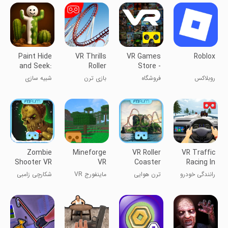
Paint Hide
VR Thrills
VR Games
Roblox
and Seek:
Roller
Store -
Online
Coaster
Games &
روبلاکس
فروشگاه
بازی ترن
شبیه سازی
Game
Demos
بازی‌های
هوایی VR
واقعیت مجازی
- بازی‌ها و
دموها
Zombie
Mineforge
VR Roller
VR Traffic
Shooter VR
VR
Coaster
Racing In
Cardboard
Sunset
Car Drive
رانندگی خودرو
ترن هوایی
ماینفورج VR
شکارچی زامبی
در ترافیک VR
واقعیت مجازی
کاردبرد
VR
غروب آفتاب