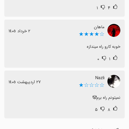
۱
۴
ماهان
٢ خرداد ١٤٠٥
☆★★★★
خوبه کارو راه میندازه
۰
۱
Nazli
٢٧ اردیبهشت ١٤٠٥
☆☆☆☆★
نمیتونم راه برم🤡
۵
۸