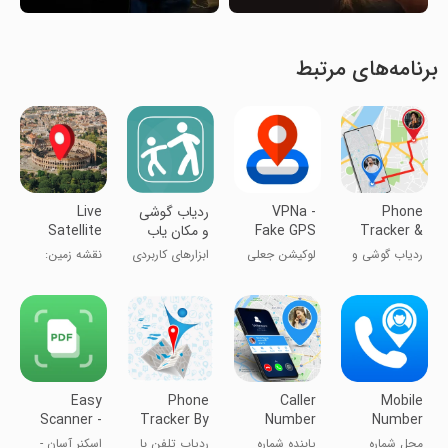
برنامه‌های مرتبط
Phone
VPNa -
‏‏ردیاب گوشی
Live
Tracker &
Fake GPS
و مکان یاب
Satellite
GPS
Location Go
افراد خانواده
view & 3d
ردیاب گوشی و
لوکیشن جعلی
ابزارهای کاربردی
نقشه زمین:
Maps
Location
موقعیت GPS
ماهواره GPS
زنده
Easy
Phone
Caller
Mobile
Scanner -
Tracker By
Number
Number
PDF Maker
Number
Locator
Search
محل شماره
یابنده شماره
ردیاب تلفن با
اسکنر آسان -