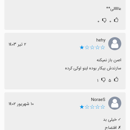
عااااالی**
۰
۰
hehy
٢ تیر ١٤٠٣
☆☆☆☆★
سازندش بیکار بوده اینو اوکی کرده
۱
۵
NoraeS
١٠ شهریور ١٤٠٢
☆☆☆☆★
‏✗ افتضاح