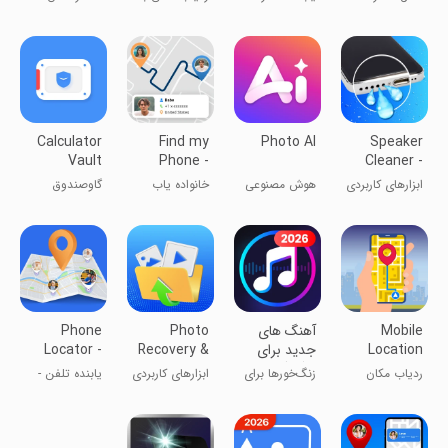
تماس موبایل
تماس گیرنده
شماره
سازنده PDF
Calculator
Find my
Photo AI
Speaker
Vault
Phone -
Cleaner -
Family
Remove
ابزارهای کاربردی
هوش مصنوعی
خانواده یاب
گاوصندوق
Locator
Water
عکس
محاسبه‌گر
Mobile
آهنگ های
Photo
Phone
Location
جدید برای
Recovery &
Locator -
Tracker
زنگ گوشی
File Restore
Phone
ردیاب مکان
زنگ‌خورها برای
ابزارهای کاربردی
یابنده تلفن -
Detector
موبایل
گوشی اندروید
شناسایی تلفن