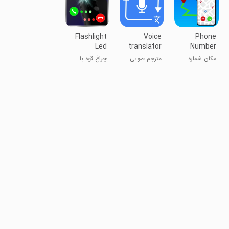
Flashlight
Voice
Phone
Led
translator
Number
Notifications
all language
Location
مکان شماره
مترجم صوتی
چراغ قوه با
تلفن
همه زبان‌ها
اعلان‌های LED