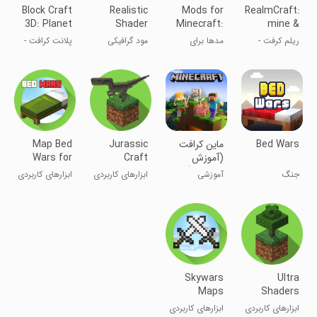
Block Craft
Realistic
Mods for
RealmCraft:
3D: Planet
Shader
Minecraft:
mine &
Craft
Mod
Master
craft world
ریلم کرفت -
مدها برای
مود گرافیکی
پلانت کرافت -
Minecraft
mod
ساخت جهان
ماینکرفت: مد
ماینکرافت
ساخت و ساز با
سه‌بعدی با
حرفه‌ای
بلوک
بلوک
Bed Wars
ماین کرافت
Jurassic
Map Bed
(آموزش
Craft
Wars for
ویدیویی)
Dinosaurs
MCPE
جنگ
آموزشی
ابزارهای کاربردی
ابزارهای کاربردی
Mod
تخت‌خواب
Skywars
Ultra
Maps
Shaders
Texture
ابزارهای کاربردی
ابزارهای کاربردی