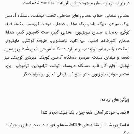
‏در زیر لیستی از مبلمان موجود در این افزونه Furnicraft آمده است:
‏صندلی صندلی، حمام، صندلی های ساحلی، تخت، نیمکت، دستگاه آدامس
بزرگ، میزهای بزرگ، بلندر، پنکه سقفی، صندلی، درخت کریسمس، کمد، ظرف
کوکی، یخچال، مبلمان تلویزیون، صندلی گیمر، ست کامپیوتر گیمر، هدایا،
مبلمان آشپزخانه، لامپ، لپ تاپ، لباسشویی، ظروف گوشتی، مایکروفر،
نیمکت پارک , پیانو, نوازنده, میز بیلیارد, دستگاه تفریحی, آیین شیطان پرستی,
قفسه و مبلمان, سینک, سرسره, دستگاه آدامس کوچک, میزهای کوچک, میز
فوتبال, اجاق گاز, تاب, دستگاه عروسک, توالت, ترامپولین, ترامپولین برای
استخر, جوایز ، تلویزیون، چتر، منبع آب، قوطی آبیاری، و موارد دیگر.
‏ویژگی های برنامه:
‏# نصب خودکار آسان، همه چیز با یک کلیک انجام شد!
‏# اسکرین شات از نقشه های MCPE، مدها و افزونه ها ، نحوه بازی و جزئیات
دیگر.