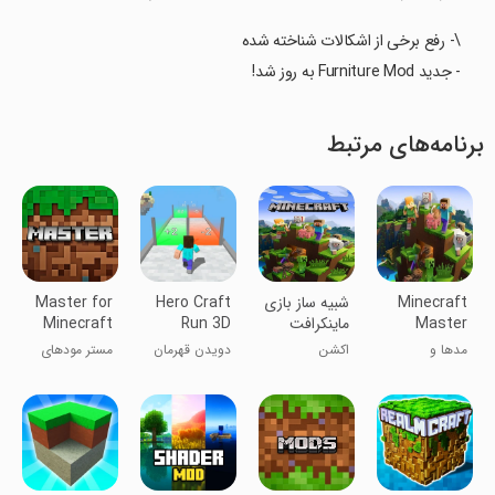
\- رفع برخی از اشکالات شناخته شده
- جدید Furniture Mod به روز شد!
برنامه‌های مرتبط
Minecraft
شبیه ساز بازی
Hero Craft
Master for
Master
ماینکرافت
Run 3D
Minecraft
Mods
Mods &
مدها و
اکشن
دویدن قهرمان
مستر مودهای
Maps
نقشه‌های مستر
در ۳D
ماینکرفت
ماینکرفت