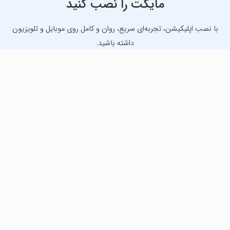
مایکت را نصب کنید
با نصب اپلیکیشن، تجربه‌ای سریع، روان و کامل روی موبایل و تلویزیون
داشته باشید.
دانلود نسخه موبایل
دانلود نسخه تلویزیون TV
لذت دانلود جدیدترین بازی‌ها و بهترین برنامه‌های اندروید از
مایکت!
دانلود جدیدترین بازی‌های اندروید برای اوقات فراغت و دریافت
بهترین برنامه‌های کاربردی برای انجام انواع فعالیت‌های روزانه. لینک