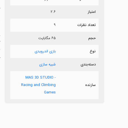
م
امتیاز
۲.۶
ش
تعداد نظرات
۹
حجم
۶۵ مگابایت
آ
گ
نوع
بازی اندرویدی
دسته‌بندی
شبیه سازی
e
MAS 3D STUDIO -
سازنده
Racing and Climbing
Games