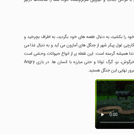
Anaconda Sna آماده باشید تا قربانی خود را بکشید، به دنبال طعمه های خود بگردید، به اطراف بچرخید و
ارچی غول پیکر شهر از جنگل های آمازون می آید و به دنبال غذا می
ناکوندا همیشه گرسنه است. این نقطه پر از انواع حیوانات وحشی است
که باید هدف قرار دهید: شکار شیر شاه قدرتمند، گوزن خوشمزه، مرغ بی گناه، خرگوش، بز، گرگ توانا و حتی مبارزه با انسان ها. در بازی Angry