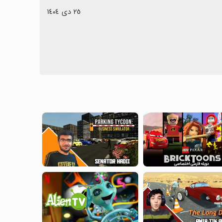
٢٥ دی ١٤٠٤