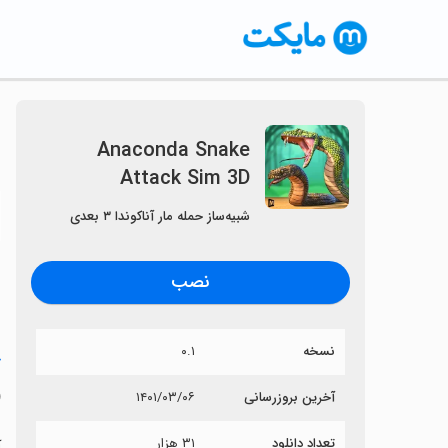
Anaconda Snake
Attack Sim 3D
〈
شبیه‌ساز حمله مار آناکوندا ۳ بعدی
نصب
نسخه
۰.۱
خ
D
آخرین بروزرسانی
۱۴۰۱/۰۳/۰۶
تعداد دانلود
۳۱ هزار