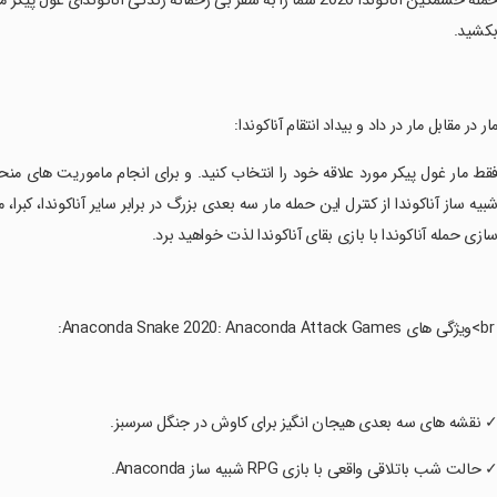
حمله خشمگین آناکوندا 2020 شما را به سفر بی رحمانه زندگی آناکون
کشید.
مار در مقابل مار در داد و بیداد انتقام آناکوندا:
فقط مار غول پیکر مورد علاقه خود را انتخاب کنید. و برای انجام ماموریت های منحصر 
بیه ساز آناکوندا از کنترل این حمله مار سه بعدی بزرگ در برابر سایر آناکوندا، کبرا، 
ازی حمله آناکوندا با بازی بقای آناکوندا لذت خواهید برد.
Anaconda Snake 2020: Anaconda Attack Game:
✓ نقشه های سه بعدی هیجان انگیز برای کاوش در جنگل سرسبز.
✓ حالت شب باتلاقی واقعی با بازی RPG شبیه ساز Anaconda.