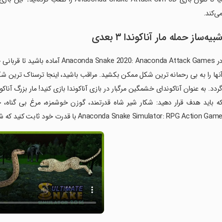
ی‌کند.
بیه‌ساز حمله مار آناکوندا ۳ بعدی
در ke 2020: Anaconda Attack Games
نها را به بی رحمانه ترین شکل ممکن بکشید. مراقب باشید، اینجا ترسناک ترین شک
ردد. به عنوان آناکوندای خشمگین مرگبار در بازی آناکوندا بازی کنید! مار بزرگ آ
Anaconda Snake Simulator: RPG Action Gam با قدرت خود ثابت کنید که شرور نهایی این جنگل هستید.