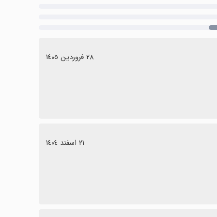
٢٨ فروردین ١٤٠٥
٢١ اسفند ١٤٠٤