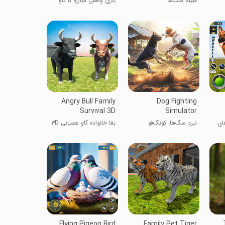
قبیله‌ سگ‌ها
بازی واقعی مبارزه با گاو
عصبانی
Angry Bull Family
Dog Fighting
Survival 3D
Simulator
ای
نبرد سگ‌ها: کونگ‌فو
بقا خانواده گاو عصبانی ۳D
حیوانات
Flying Pigeon Bird
Family Pet Tiger