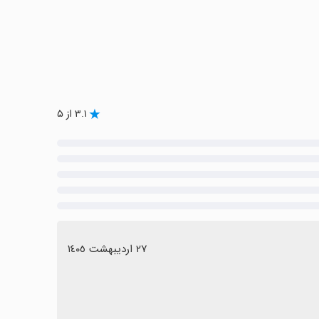
۳.۱ از ۵
٢٧ اردیبهشت ١٤٠٥