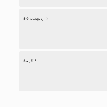
١٢ اردیبهشت ١٤٠٥
٩ آذر ١٤٠٠