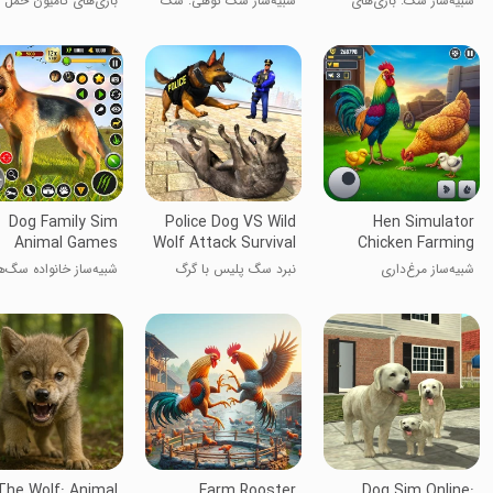
شبیه‌ساز سگ: بازی‌های
شبیه‌ساز سگ کوهی: سگ
بازی‌های کامیون حمل
حیوان خانگی
نگهبان
حیوانات
Dog Family Sim
Police Dog VS Wild
Hen Simulator
Animal Games
Wolf Attack Survival
Chicken Farming
City
شبیه‌ساز مرغ‌داری
نبرد سگ پلیس با گرگ
شبیه‌ساز خانواده سگ‌ه
وحشی - بقا در شهر
حیوانی
The Wolf: Animal
Farm Rooster
Dog Sim Online: