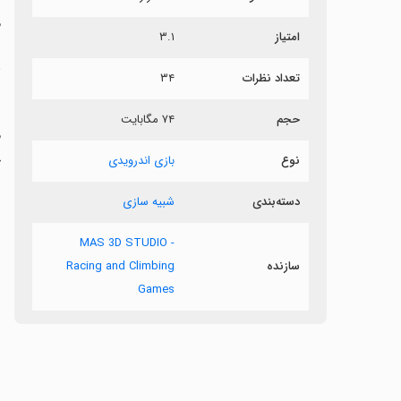
م
امتیاز
۳.۱
ش
تعداد نظرات
۳۴
ش
حجم
۷۴ مگابایت
م
ج
نوع
بازی اندرویدی
دسته‌بندی
شبیه سازی
MAS 3D STUDIO -
سازنده
Racing and Climbing
Games